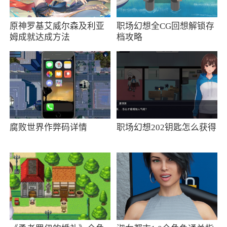
3、Moto Display是moto息屏显示官方应用，
原神罗基艾威尔森及利亚
职场幻想全CG回想解锁存
为moto系列手机提供灭屏显示、显示时钟消息等
姆成就达成方法
档攻略
功能，完全免费，功能非常的强大，免费使用吧
腐败世界作弊码详情
职场幻想202钥匙怎么获得