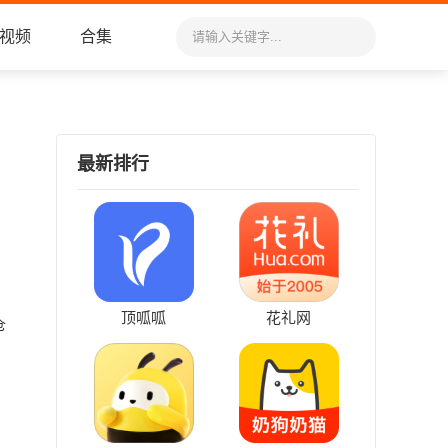
视频
合集
最新排行
顶呱呱
花礼网
仓