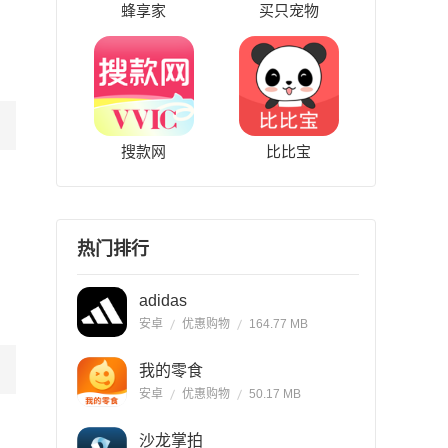
蜂享家
买只宠物
搜款网
比比宝
热门排行
adidas
安卓
优惠购物
164.77 MB
我的零食
安卓
优惠购物
50.17 MB
沙龙掌拍