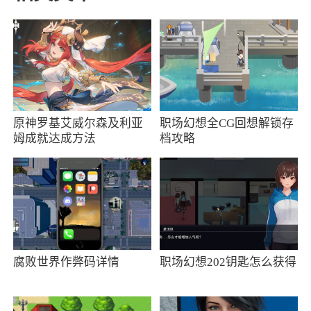
3、我们会不定时举行最火爆的活动，您能在
这里买到各种低价优质商品
4、用户分享给好友的话，还可以领取一定的
红包
原神罗基艾威尔森及利亚
职场幻想全CG回想解锁存
小编评价
姆成就达成方法
档攻略
1、各种团购的优惠活动让你直接在手机上面
就能买到哦，超级好用的省钱小技巧跟你分享
哦，让你可随时在手机上面就能买到便宜好货
哦，如果你想省钱购物的就赶紧加入进来，省钱
购物就从现在开始哦
腐败世界作弊码详情
职场幻想202钥匙怎么获得
2、拼多多app是非常火爆的拼单购物平台，
带来的商品种类十分齐全，所有的商品都是品质