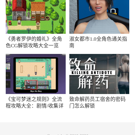
有保障的优质好物，你可以和家长朋友一起拼团
购物，享受超低的价格，在这里不用货比三家就
能买到最实惠的商品
3、待审核#公安局提醒:拼多多邀请好友助力
《勇者罗伊的婚礼》全角
淑女都市1.0全角色通关指
色CG解锁攻略大全一览
南
的实质就是，一个红包100元，想拿到就需要求
助亲友帮忙点击链接，但想成功大约需要50人帮
助。倘若成功了，自己拿到了现金，却把50位亲
友的个人信息，银行卡号，等等都泄露给了所谓
的商家。假如商家以每个人的信息50元出卖给黑
客，他只需两个人的资讯信息就赚回来成本，其
《宝可梦迷之规则》全流
致命解药员工宿舍的密码
他48人的信息出卖费就是他的利润。而黑客得到
程攻略大全：剧情/收集详
门怎么解锁
情
信息后，一旦得手(被黑客瞄上的几乎逃不掉)所
得钱款是无法估算的，很可能是几万，几十万，
上百万。微信拆红包也是这个道理，还有什么给