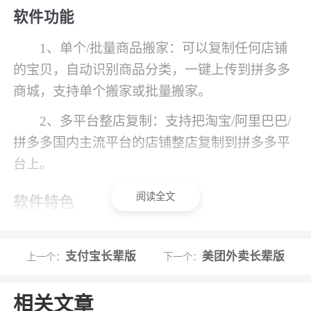
软件功能
1、单个/批量商品搬家：可以复制任何店铺
的宝贝，自动识别商品分类，一键上传到拼多多
商城，支持单个搬家或批量搬家。
2、多平台整店复制：支持把淘宝/阿里巴巴/
拼多多国内主流平台的店铺整店复制到拼多多平
台上。
阅读全文
软件特色
1、全面升级的购物平台，众多大牌商家入
驻，提升了拼多多的档次，购买更放心
支付宝长辈版
美团外卖长辈版
上一个：
下一个：
2、天天领红包：每日上线可领取8.88元大红
相关文章
包，分享好友可微信提现，每天领取3次哦