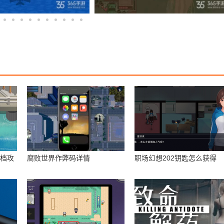
存档攻
腐败世界作弊码详情
职场幻想202钥匙怎么获得