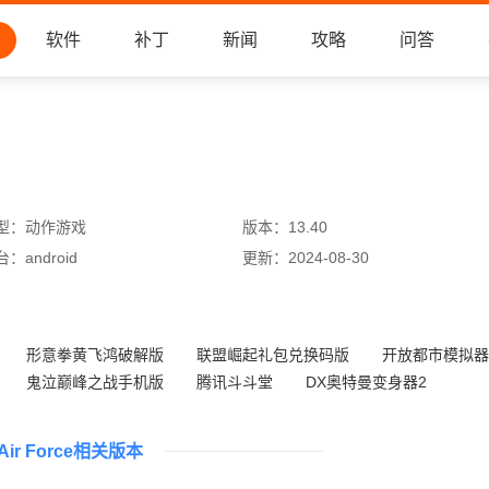
软件
补丁
新闻
攻略
问答
型：
动作游戏
版本：
13.40
台：
android
更新：
2024-08-30
形意拳黄飞鸿破解版
联盟崛起礼包兑换码版
开放都市模拟器
鬼泣巅峰之战手机版
腾讯斗斗堂
DX奥特曼变身器2
二轮车跑酷
大航海时代5魅族渠道服
 Air Force相关版本