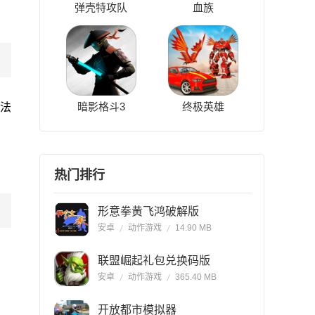
弹壳特攻队
血族
暗影格斗3
终极英雄
玩法
热门排行
形意拳黄飞鸿破解版
安卓
动作游戏
14.90 MB
联盟崛起礼包兑换码版
安卓
动作游戏
365.40 MB
开放都市模拟器