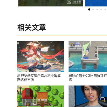
相关文章
原神罗基艾威尔森及利亚姆成
职场幻想全CG回想解锁
就达成方法
略