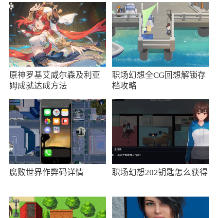
1、若商品页面中，显示“无货”时：商品具体
的到货时间是无法确定的，您可以通过商品页面
的“到货通知”功能获得商品到货提醒。
软件功能
原神罗基艾威尔森及利亚
职场幻想全CG回想解锁存
姆成就达成方法
档攻略
1、随时随地跟踪物流信息订单，利用京东账
号授权就可以登录无需再次注册；
2、线上更有达人分享好物，超多专场活动可
以参与；
软件特色
腐败世界作弊码详情
职场幻想202钥匙怎么获得
1、轻松购：您可以设置常用下单信息，一键
下单即可轻松完成购物