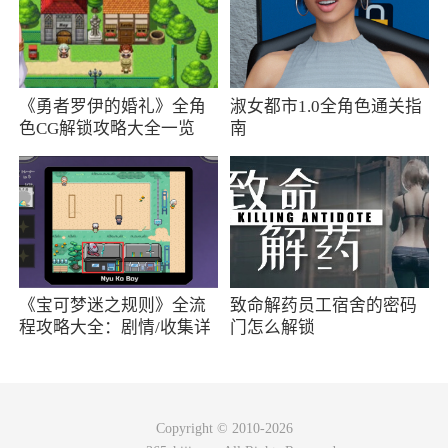
2、有着超多的优惠券在线，大家在下单之
前，先领券，就可以大省一笔
3、每个种类的商品都有多个品牌可以选择，
《勇者罗伊的婚礼》全角
淑女都市1.0全角色通关指
详细的文字介绍，方便进行选择
色CG解锁攻略大全一览
南
4、售后服务非常可靠，24小时为您服务，
解决各种困难和疑惑，十分强大
小编评价
1、人在海外，掉队已久，发出一些外宾疑
《宝可梦迷之规则》全流
致命解药员工宿舍的密码
程攻略大全：剧情/收集详
门怎么解锁
问：1. 如果pc端不再维护，那就把域名注销，而
情
不是让客户把所有的个人信息都输入、验证码发
了两三遍之后，才告诉我要下载手机端app才可以
登陆-然后输入个人信息-短信验证再来一轮。2.
Copyright © 2010-2026