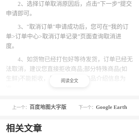
2、选择订单取消原因后，点击“下一步”提交
申请即可。
3、"取消订单"申请成功后，您可在“我的订
单>订单中心>取消订单记录”页面查询取消进
度。
4、如货物已经打包好等待发货，订单已经无
法取消，建议您直接拒收商品;部分特殊商品(如
生鲜)不能拒收，具体请以页面商品介绍信息为
阅读全文
准。
5、如在线支付订单，您可以直接点击订单后
百度地图大字版
Google Earth
上一个：
下一个：
面”取消“按钮，然后申请退款即可，如后期货物
送去，建议您直接拒收。
相关文章
【如何获取商品到货的时间?】