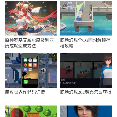
第六步
选择【收藏的店铺】即可查看收藏信息
软件问题
关于某些大佬问后期双十一双十二活动出
原神罗基艾威尔森及利亚
职场幻想全CG回想解锁存
姆成就达成方法
档攻略
了，你参加不了怎么办？
答：这个问题不存在的！活动会更新在里面
的，哪怕你用的是豌豆荚下载的也能参加双十一
双十二活动。而且！去年与前年，楼主的手机做
活动获得的积分是1000，问题是明明一个任务写
的奖励是三万！而且我是自己手动做的情况下！
腐败世界作弊码详情
职场幻想202钥匙怎么获得
得1000！
后来改低版本，用吾爱的脚本做，每一个任