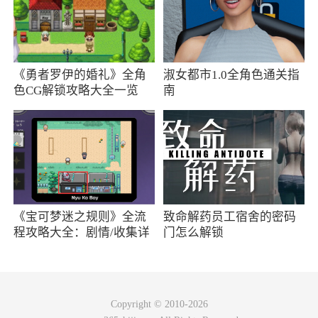
务该多少的都是多少，一分不少，我还解放了双
手！
远的还没发生，说了你们可能不信，近的来
《勇者罗伊的婚礼》全角
淑女都市1.0全角色通关指
讲，淘宝左上角的签到机制已经改了，从签到多
色CG解锁攻略大全一览
南
少钱给无门槛优惠券变成了给元宝，无论你现在
用的是还是就版，都一样！哪怕你和我一样还是
在签到给无门槛，等你断签或者签到完这一轮，
都是会变成元宝签到！不信的话你可以看看！
有大佬问是否能读取分享链接？是否影响返
《宝可梦迷之规则》全流
致命解药员工宿舍的密码
利？
程攻略大全：剧情/收集详
门怎么解锁
情
读取链接是可以的，是否影响返利我不太清
楚。但是我现在不用任何返利软件了。一淘直接
下单折扣更香！我对比过返利软件和一淘的直接
Copyright © 2010-2026
下单折扣，一淘的力度更大些，只要把产品加入