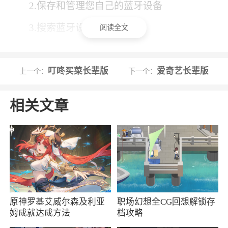
2.保存和管理您自己的蓝牙设备
3.搜索蓝牙设备
阅读全文
软件特色
叮咚买菜长辈版
爱奇艺长辈版
上一个：
下一个：
1、该应用不仅提供基本的定位功能，还为您
提供了一系列高安全性的高级功能选项，确保您
相关文章
的设备和隐私得到最大程度的保护和安全
2、在地图上查看您的手机、平板电脑或其他
Android 设备及配件的所在位置
3、在不幸丢失设备时，您可以选择远程擦除
设备的所有数据，或者将其锁定并在锁屏界面上
展示您自定义的消息和联系信息。这不仅保护了
原神罗基艾威尔森及利亚
职场幻想全CG回想解锁存
姆成就达成方法
档攻略
您的隐私，还增加了找回设备的机会