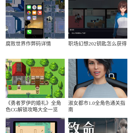
4、通过地图界面，您可以实时查看您的手
机、平板电脑或其他安卓设备的当前位置。如果
设备当前无法获取位置信息，系统将展示其最后
一次联网时的位置
腐败世界作弊码详情
职场幻想202钥匙怎么获得
小编评价
1、还行，但是我有一次弄丢了自己手机。然
后锁了，拿回来解锁了。过不了几天，莫名其妙
就时常锁我手机，还好能解锁。这个bug改一
下，困扰我很久了，玩王者时突然就锁了，号都
被封了
《勇者罗伊的婚礼》全角
淑女都市1.0全角色通关指
色CG解锁攻略大全一览
南
2、Google Find My Device app，帮助用户快
速找到丢失手机，使用便捷，一键查看手机位
置，享受更便捷的定位服务，让手机位置查找更