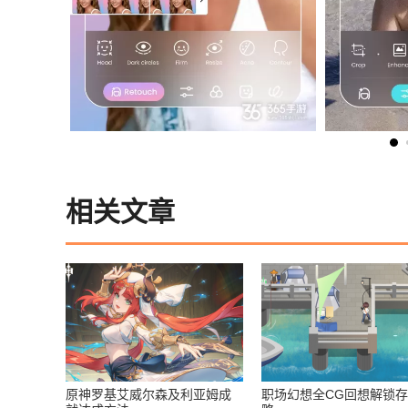
相关文章
原神罗基艾威尔森及利亚姆成
职场幻想全CG回想解锁