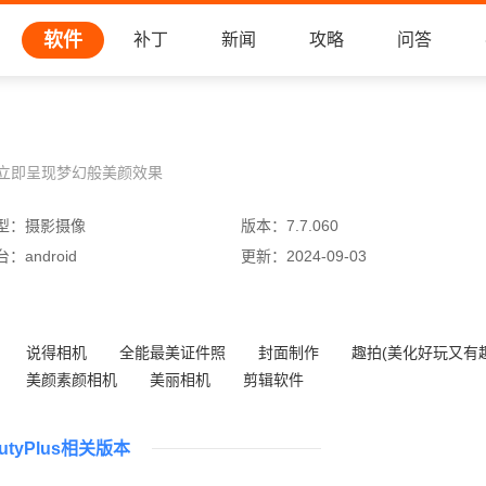
软件
补丁
新闻
攻略
问答
立即呈现梦幻般美颜效果
型：
摄影摄像
版本：
7.7.060
台：
android
更新：
2024-09-03
说得相机
全能最美证件照
封面制作
趣拍(美化好玩又有趣
美颜素颜相机
美丽相机
剪辑软件
最后一卷胶片(完美模拟胶片相机)
autyPlus相关版本