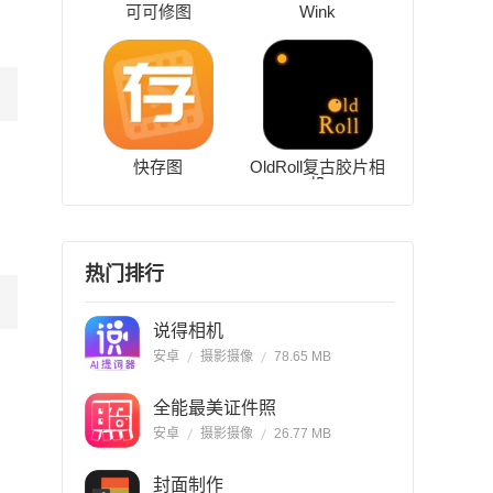
可可修图
Wink
快存图
OldRoll复古胶片相
机
热门排行
说得相机
安卓
摄影摄像
78.65 MB
全能最美证件照
安卓
摄影摄像
26.77 MB
封面制作