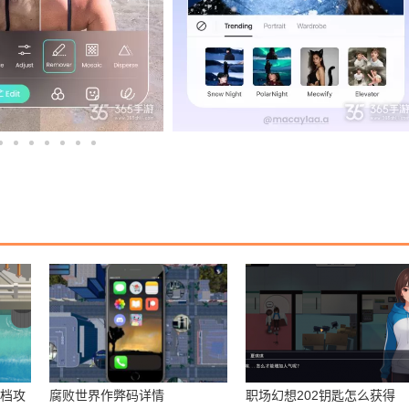
存档攻
腐败世界作弊码详情
职场幻想202钥匙怎么获得