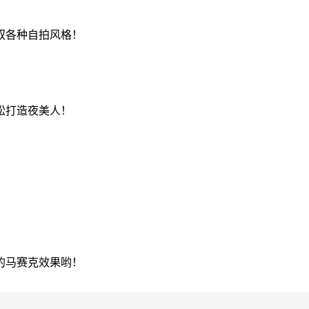
驭各种自拍风格！
松打造夜美人！
的马赛克效果哟！