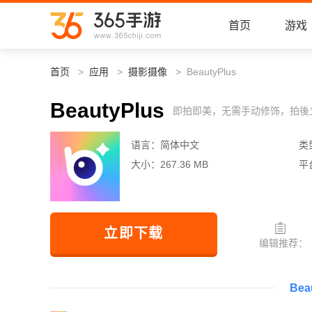
首页
游戏
首页
应用
摄影摄像
BeautyPlus
BeautyPlus
即拍即美，无需手动修饰，拍後
语言：
简体中文
类
大小：
267.36 MB
平
立即下载
编辑推荐：
Be