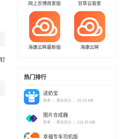
网上农博商家版
甘草云管家
海康云眸最新版
海康云眸
钉
热门排行
送奶宝
安卓
商业办公
20.10 MB
图片合成器
安卓
商业办公
116.35 MB
幸福专车司机版