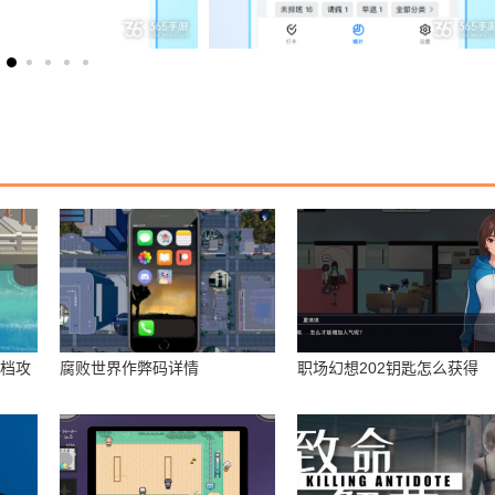
存档攻
腐败世界作弊码详情
职场幻想202钥匙怎么获得