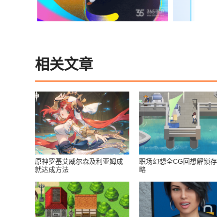
相关文章
原神罗基艾威尔森及利亚姆成
职场幻想全CG回想解锁
就达成方法
略