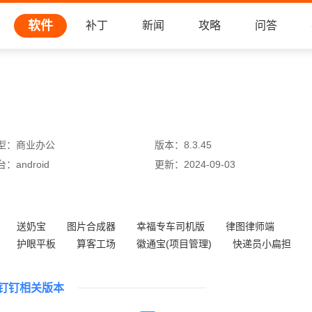
软件
补丁
新闻
攻略
问答
型：
商业办公
版本：
8.3.45
台：
android
更新：
2024-09-03
送奶宝
图片合成器
幸福专车司机版
律图律师端
护眼平板
算客工场
徽通宝(项目管理)
快递员小扁担
钉钉相关版本