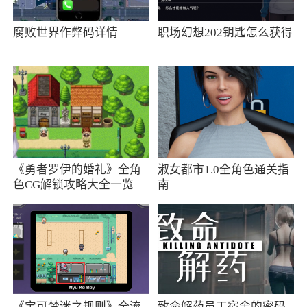
时也要搜集各种资源来维持自己的生存状态
腐败世界作弊码详情
职场幻想202钥匙怎么获得
2、相对于暗区突围国际服Arena Breakout来
说Arena Breakout-Lite轻量版本的体积占用内存更
小，可以方便手机硬件不是很优质的玩家们使
用，内容玩法都是一样的，只是相对来说运行更
加流畅，速度没有那么卡
《勇者罗伊的婚礼》全角
淑女都市1.0全角色通关指
色CG解锁攻略大全一览
南
《宝可梦迷之规则》全流
致命解药员工宿舍的密码