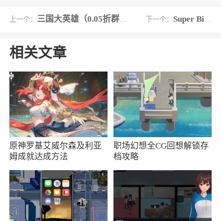
种挑战
三国大英雄（0.05折群雄争霸）
Super Bino Go
上一个：
下一个：
5、多样的游戏模式：游戏中包含了许多有趣
相关文章
的游戏模式，如团队竞技模式、生存模式、暗杀
模式等等，让玩家可以在不同的场地中体验不同
的挑战
6、每种武器都有独特的属性和优势， 玩家
可以根据自己的需求选择不同的武器，打造更强
大的角色
原神罗基艾威尔森及利亚
职场幻想全CG回想解锁存
姆成就达成方法
档攻略
小编评价
1、玩家可以随心所欲地自由战斗，并且以活
着逃离目标区域为主要任务。玩家们能够来尝试
利用诸多的武器装备保护自己并且打击对手，同