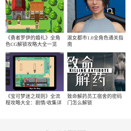
神奇亮眼
轻轻一抹，闪亮双眸，打造无痕眼妆效果。
增高
《勇者罗伊的婚礼》全角
淑女都市1.0全角色通关指
瞬间拥有修长美腿！
色CG解锁攻略大全一览
南
软件特色
1、是最近在网上超级流行的一个图片，很适
合用来做表情包啊
2、一键美妆：软件内置了各种高级妆效，让
《宝可梦迷之规则》全流
致命解药员工宿舍的密码
你在拍照时就能轻松拥有迷人的妆容
程攻略大全：剧情/收集详
门怎么解锁
情
3、王者荣耀很多新人物的表情也是会出现
的，会给你与众不同的使用感受