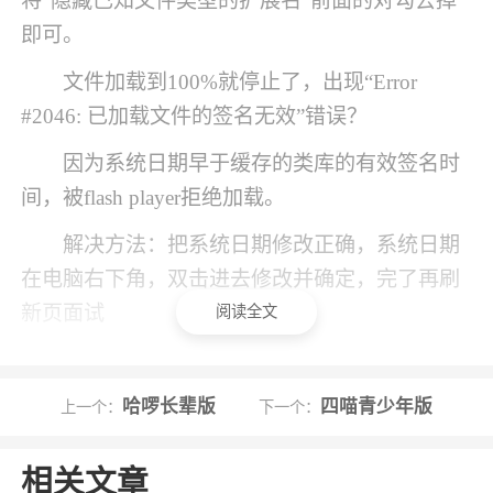
将“隐藏已知文件类型的扩展名”前面的对勾去掉
即可。
文件加载到100%就停止了，出现“Error
#2046: 已加载文件的签名无效”错误？
因为系统日期早于缓存的类库的有效签名时
间，被flash player拒绝加载。
解决方法：把系统日期修改正确，系统日期
在电脑右下角，双击进去修改并确定，完了再刷
新页面试
阅读全文
软件功能
哈啰长辈版
四喵青少年版
上一个：
下一个：
智能美容
美肌、亮眼、脸型优化一键搞定；
相关文章