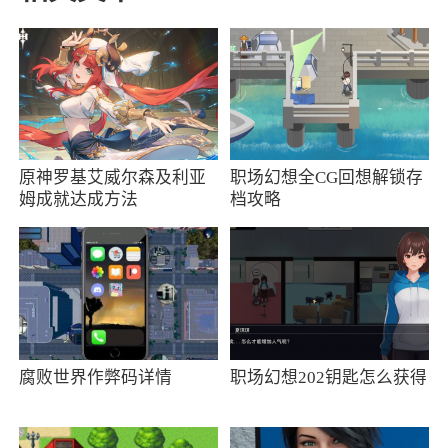
磨皮美白
一键磨皮+美白，还可以调整肤色哦；
祛斑祛痘
轻轻一点，小痘痘不见了；
原神罗基艾威尔森及利亚
职场幻想全CG回想解锁存
瘦脸瘦身
姆成就达成方法
档攻略
手指轻轻一推，哪里想瘦推哪里；
祛黑眼圈
快速抹去倦容，告别熊猫眼；
眼睛放大
腐败世界作弊码详情
职场幻想202钥匙怎么获得
告诉你瞬间放大眼睛的小秘密；