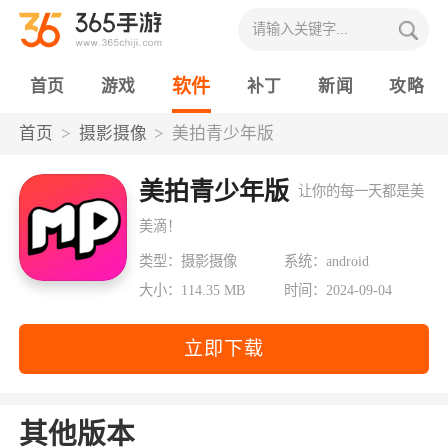
软件
首页
游戏
补丁
新闻
攻略
首页
摄影摄像
美拍青少年版
美拍青少年版
让你的每一天都是美
美滴！
类型：摄影摄像
系统：android
大小：114.35 MB
时间：2024-09-04
立即下载
其他版本