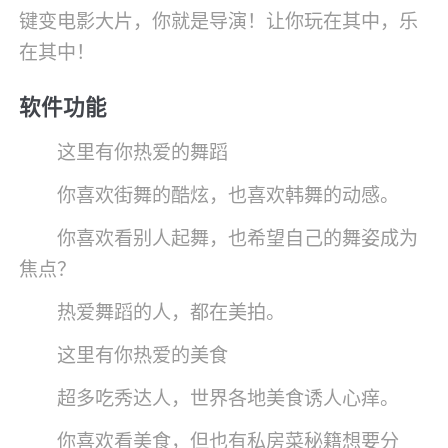
键变电影大片，你就是导演！让你玩在其中，乐
在其中！
软件功能
这里有你热爱的舞蹈
你喜欢街舞的酷炫，也喜欢韩舞的动感。
你喜欢看别人起舞，也希望自己的舞姿成为
焦点？
热爱舞蹈的人，都在美拍。
这里有你热爱的美食
超多吃秀达人，世界各地美食诱人心痒。
你喜欢看美食，但也有私房菜秘籍想要分