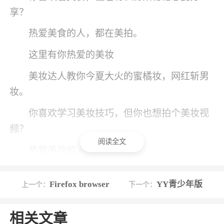
享？
热爱美食的人，都在美拍。
这里有你热爱的美妆
美妆达人教你今夏大火的蜜橘妆，网红斩男
妆。
你喜欢学习美妆技巧，但你也想拍个美妆视
频？
阅读全文
热爱美妆的人，都在美拍。
这里有你热爱的小哥哥小姐姐
Firefox browser
YY青少年版
上一个：
下一个：
想听充满阳光味的小哥哥轻声吟唱，
想看二次元小姐姐卖萌的可爱模样。
相关文章