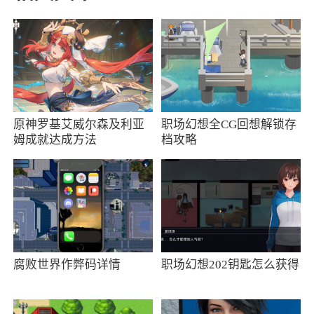
他们和她们，都在美拍等你来~
软件特色
1、短片可以连贯，也可以断断续续拍摄
2、玩转更轻快简洁的播放体验！轻巧有料
原神罗基艾威尔森及利亚
职场幻想全CG回想解锁存
哦！快速安装，快速加载，超小安装包，小包就
姆成就达成方法
档攻略
要小小哒
3、甚至你还不知道自己能成为超级明星！无
论你是擅长视频拍摄、搞笑段子控
4、超好玩的礼物互动系统，酷炫激萌的礼物
满屏飞，让直播间氛围更嗨更好玩～
腐败世界作弊码详情
职场幻想202钥匙怎么获得
5、众多影视巨星超红歌神、颜值爆表的男神