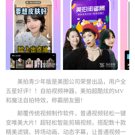
美拍青少年版是美图公司荣誉出品，用户全
五星好评！！自拍视频神器，美拍超酷炫的MV
和魔法自拍特效，称霸朋友圈！
颠覆传统视频制作软件，普通视频轻松一键
变唯美大片！超轻松智能剪辑视频，搭配数十款
精美滤镜、转场动画、动态字幕，让普通视频一