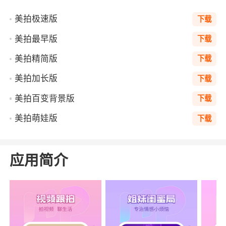
美拍极速版
下载
美拍最早版
下载
美拍精简版
下载
美拍加长版
下载
美拍百变背景版
下载
美拍萌娃版
下载
应用简介