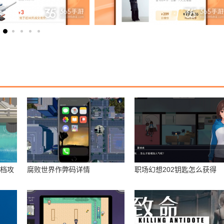
存档攻
腐败世界作弊码详情
职场幻想202钥匙怎么获得