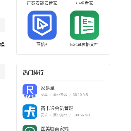
正泰安能云管家
小福看家
蓝信+
Excel表格文档
规模
热门排行
家易量
安卓
商业办公
36.10 MB
商卡通会员管理
安卓
商业办公
100.56 MB
医美咖商家端