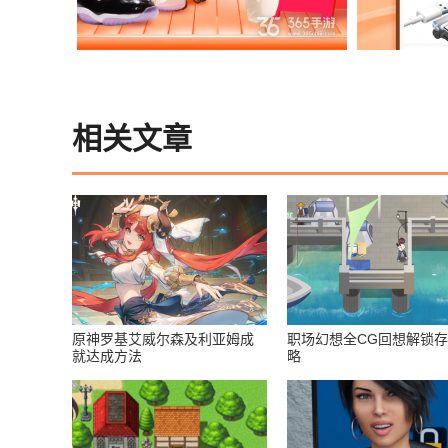
相关文章
原神罗基艾威尔森及利亚姆成
职场幻想全CG回想解锁
就达成方法
略