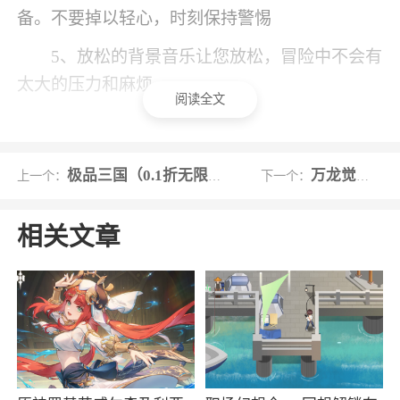
备。不要掉以轻心，时刻保持警惕
5、放松的背景音乐让您放松，冒险中不会有
太大的压力和麻烦
阅读全文
小编评价
1、游戏十分的还原来行尸走肉里的场景，并
极品三国（0.1折无限充免费版）
万龙觉醒国际服
上一个：
下一个：
且改为了本，削弱了丧失的恐怖感，让游戏更是
和大众审美，让玩家接受度更高
相关文章
2、行尸走肉游戏软件九游版，是一款像素风
格的射击游戏。玩家在这里可以展开刺激紧张的
射击之旅。你要在僵尸大潮中疯狂射击，保证自
己可以活到第二天哦
3、搭配你的兵种狙击僵潮，正确的搭配是存