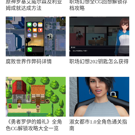
原神罗基艾威尔森及利亚
职场幻想全CG回想解锁存
活下来的关键哦
姆成就达成方法
档攻略
腐败世界作弊码详情
职场幻想202钥匙怎么获得
《勇者罗伊的婚礼》全角
淑女都市1.0全角色通关指
色CG解锁攻略大全一览
南