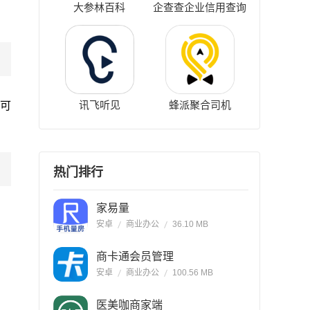
大参林百科
企查查企业信用查询
讯飞听见
蜂派聚合司机
并可
！
热门排行
家易量
安卓
商业办公
36.10 MB
商卡通会员管理
安卓
商业办公
100.56 MB
医美咖商家端