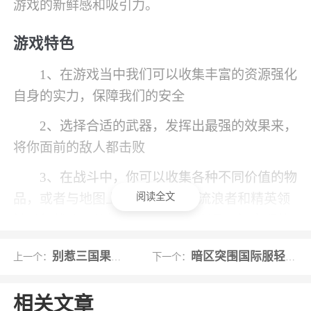
游戏的新鲜感和吸引力。
游戏特色
1、在游戏当中我们可以收集丰富的资源强化
自身的实力，保障我们的安全
2、选择合适的武器，发挥出最强的效果来，
将你面前的敌人都击败
3、在战斗中，你可以收集各种不同价值的物
阅读全文
品，或者与地图上的其他玩家、流浪者和精英领
袖进行战斗，从他们那里获得战利品，把它们装
进你的背包里，并把它们带离黑暗区
别惹三国果盘版
暗区突围国际服轻量版
上一个：
下一个：
4、资源:只有积极参与活动才能获得大量的
资源，不定期的活动更新可以让游戏更加有趣
相关文章