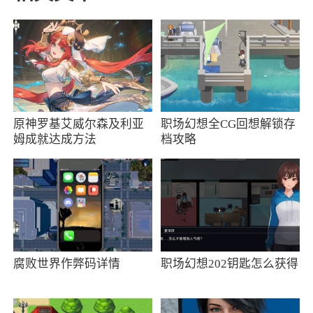
小编评价
1、出色的游戏体验：流畅的操作和真实的场
景让玩家沉浸其中
2、在这个充满未知和危险的战场中，你将面
原神罗基艾威尔森及利亚
职场幻想全CG回想解锁存
临高度自由度的战术挑战，为玩家带来独特的枪
姆成就达成方法
档攻略
械对战体验，必须制定智慧的策略，以成功从暗
区脱身为终极目标
更新日志
版本更新后，先锋们可以体验地图关卡、系
统功能、平衡性调整等诸多更新优化内容。农场
腐败世界作弊码详情
职场幻想202钥匙怎么获得
和前线要塞的形势也发生了剧变！新首领黑卡蒂
占领农场，阿贾克斯败退前线要塞......●关于黑卡