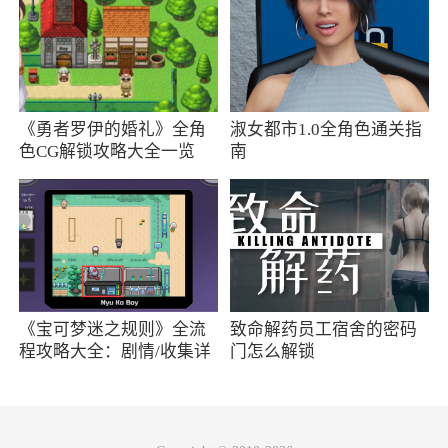
蒂及深渊小队：黑卡蒂：带领南方军部队进攻农
场区域的指挥官，言语中除了战术指令，还带着
一丝傲慢。据说其来自于科伦某个特种小队，但
无论如何，她现今肩上的黑金标志，已向所有人
《勇者罗伊的婚礼》全角
淑女都市1.0全角色通关指
展示了她如今的身份与荣耀。深渊小队：黑金国
色CG解锁攻略大全一览
南
际的独立连级战斗单元“黑金突击队”下属的突击
部队一组，主要承接高级别任务，长时间内行踪
成谜。●农场乱局：阿贾克斯撤出农场后，黑卡
蒂为首的深渊小队带领南方阵线先遣队接管了农
场地区的控制权。黑卡蒂以临时指挥官的身份下
达了封锁农场北侧的命令，同时将汽车旅馆作为
《宝可梦迷之规则》全流
致命解药员工宿舍的密码
程攻略大全：剧情/收集详
门怎么解锁
了临时指挥中心，深渊小队全权负责对旅馆的守
情
卫工作。●要塞变动：南方阵线单方面撕毁停火
协议的举动让各方势力猝不及防，他们通过空地