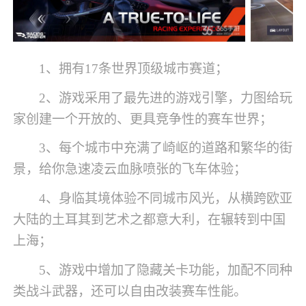
1、拥有17条世界顶级城市赛道；
2、游戏采用了最先进的游戏引擎，力图给玩
家创建一个开放的、更具竞争性的赛车世界；
3、每个城市中充满了崎岖的道路和繁华的街
景，给你急速凌云血脉喷张的飞车体验；
4、身临其境体验不同城市风光，从横跨欧亚
大陆的土耳其到艺术之都意大利，在辗转到中国
上海；
5、游戏中增加了隐藏关卡功能，加配不同种
类战斗武器，还可以自由改装赛车性能。