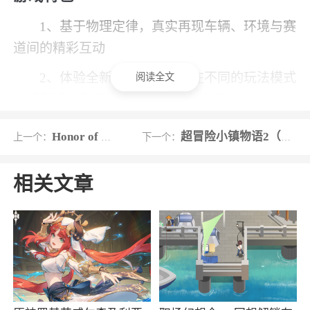
1、基于物理定律，真实再现车辆、环境与赛
道间的精彩互动
2、体验全新的驾驶操作，在不同的玩法模式
阅读全文
中控制好你自己的汽车进行自由的行驶
3、解锁更多的城市去参加不同的比赛，在更
Honor of Kings全球服
超冒险小镇物语2（封神传说0.05折）
上一个：
下一个：
多的场景中进行挑战，在不同的城市中创造更多
新的记录
相关文章
4、游戏里面有诸多不同的场景设计，你可以
控制好自己的车辆来进行极速的驾驶
小编评价
1、Racing Master又被称为网易赛车大师，是