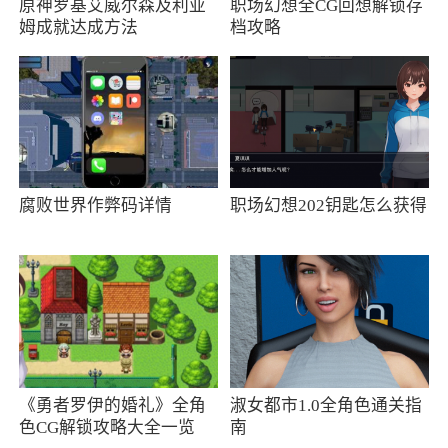
由网易打造的赛车游戏，整个游戏画面都采用了
原神罗基艾威尔森及利亚
职场幻想全CG回想解锁存
姆成就达成方法
档攻略
电影级别的画质打造，玩家们可以在这里看到更
多知名的跑车和各种道具，让你在驾驶的过程中
享受真实的竞速体验
2、Racing Master抢先开启，玩家可以加速体
验全新赛车游戏，全新虚幻4引擎打造，全球顶尖
赛车汇聚，自定义你的赛车加入狂飙赛场，各个
腐败世界作弊码详情
职场幻想202钥匙怎么获得
加速漂移赛场挑战，随时展示你的高超的赛车技
术
3、畅快的激情内容！简单轻松地游戏操作，
完美的竞争方式，改装你的赛车，随时随地比
赛，成为最强的赛车手
《勇者罗伊的婚礼》全角
淑女都市1.0全角色通关指
色CG解锁攻略大全一览
南