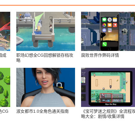
姆成
职场幻想全CG回想解锁存档攻
腐败世界作弊码详情
略
色CG
淑女都市1.0全角色通关指南
《宝可梦迷之规则》全流程
略大全：剧情/收集详情