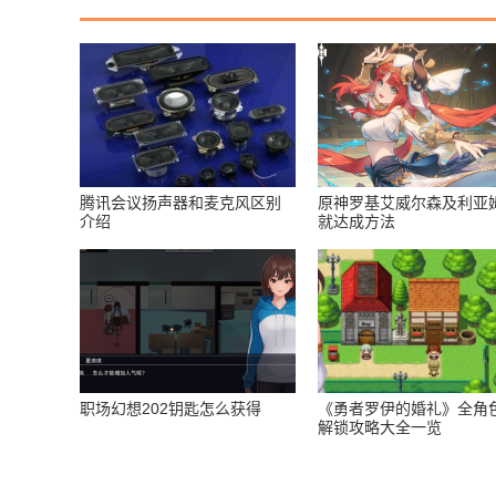
腾讯会议扬声器和麦克风区别
原神罗基艾威尔森及利亚
介绍
就达成方法
职场幻想202钥匙怎么获得
《勇者罗伊的婚礼》全角
解锁攻略大全一览