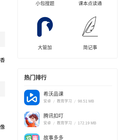
小包搜题
课本点读通
大管加
简记事
香
热门排行
希沃品课
安卓
教育学习
98.51 MB
腾讯扣叮
安卓
教育学习
172.19 MB
摄像
故事多多