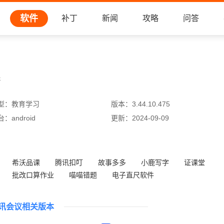
软件
补丁
新闻
攻略
问答
件
型：
教育学习
版本：
3.44.10.475
台：
android
更新：
2024-09-09
希沃品课
腾讯扣叮
故事多多
小鹿写字
证课堂
批改口算作业
喵喵错题
电子直尺软件
讯会议相关版本