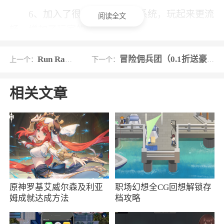
6、加入了很多全新的操作系统，玩起来更流
阅读全文
畅，增加了玩家的代入感
小编评价
Run Race 3D
冒险佣兵团（0.1折送豪华招募）
上一个：
下一个：
1、有了新地图，你会在游戏中找到各种不同
相关文章
的地标，体验一个更不同的游戏世界，战斗玩法
更独特，你可以发现不同的游戏模式
2、NEW STATE Mobile是由绝地求生公司
PUBG New State游戏名称更改为 New State
Mobile，该游戏不仅有最经典的吃鸡玩法，还有
很多全新的武器，更有高清无广告的画面升级，
原神罗基艾威尔森及利亚
职场幻想全CG回想解锁存
可以带给你最好最棒的吃鸡体验
姆成就达成方法
档攻略