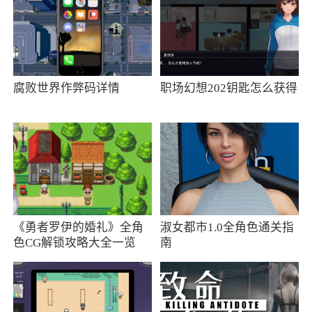
腐败世界作弊码详情
职场幻想202钥匙怎么获得
《勇者罗伊的婚礼》全角
淑女都市1.0全角色通关指
色CG解锁攻略大全一览
南