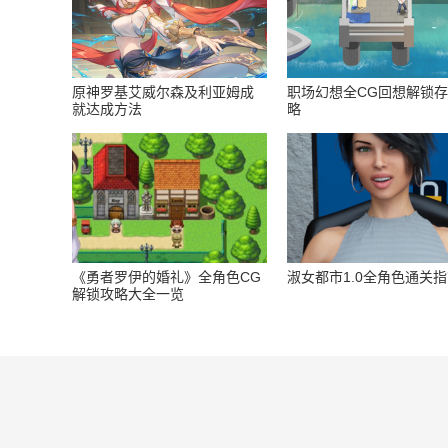
原神罗基艾威尔森及利亚姆成
职场幻想全CG回想解锁
就达成方法
略
《勇者罗伊的婚礼》全角色CG
淑女都市1.0全角色通关
解锁攻略大全一览