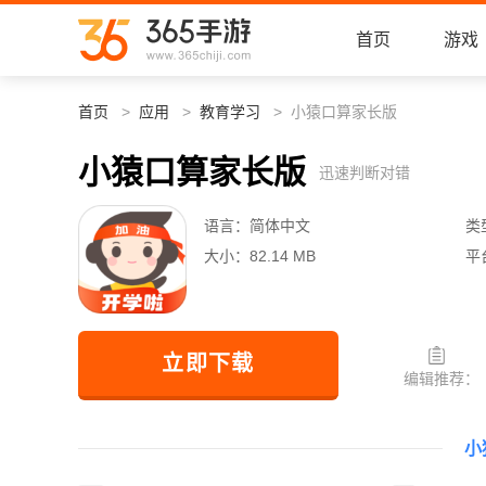
首页
游戏
首页
应用
教育学习
小猿口算家长版
小猿口算家长版
迅速判断对错
语言：
简体中文
类
大小：
82.14 MB
平
立即下载
编辑推荐：
小