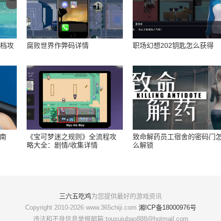
存档攻
腐败世界作弊码详情
职场幻想202钥匙怎么获得
指南
《宝可梦迷之规则》全流程攻
致命解药员工宿舍的密码门
略大全：剧情/收集详情
么解锁
三六五吃鸡
为您提供最好的游戏资讯
Copyright 2010-2026 www.365chiji.com
湘ICP备18000976号
违法和不良信息举报邮箱:tousujubao888@hotmail.com