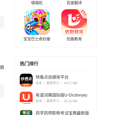
喵喵机
百度翻译
宝宝巴士奇妙屋
优路教育
热门排行
题目
快看点自媒体平台
安卓
教育学习
44.57 MB
有道词典国际版U-Dictionary
安卓
教育学习
26.22 MB
药学药师职称考试宝典最新版