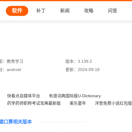
软件
补丁
新闻
攻略
问答
型：
教育学习
版本：
3.139.2
台：
android
更新：
2024-09-18
快看点自媒体平台
有道词典国际版U-Dictionary
药学药师职称考试宝典最新版
美乐童年
洋葱免费小说红包版
纸条
手抄报作业
易极云课堂
猿口算相关版本