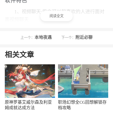
软件特色
1、视频聊天:用户可以和喜欢的人进行面对
阅读全文
面视频聊天
2、社区动态分享心情随拍，你们的故事，从
本地夜遇
附近必聊
上一个：
下一个：
点赞之交开始吧
3、动态心情随时随地发布动态，分享生活的
相关文章
喜悦烦恼，和心仪的TA一起秀恩爱，互动交友，
俘获她的芳心！也可以默默关注TA的动态，了解
TA的喜好，然后给TA不一样的惊喜
4、高效回复：建立在众多用户的基础上，您
的每一句倾诉，都会得到闪电回复
原神罗基艾威尔森及利亚
职场幻想全CG回想解锁存
小编评价
姆成就达成方法
档攻略