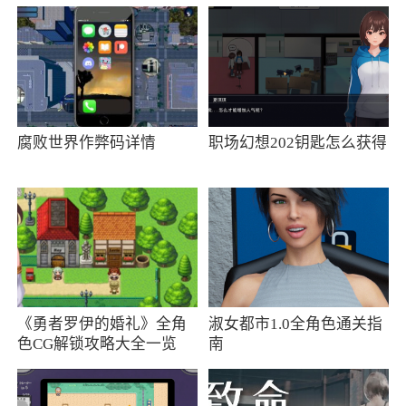
1、夜遇，同城视频聊天，发现更多单身对
象，一键匹配，轻松交流，在线约会交友，轻松
脱单，聊天交友更高效、更省心，享受更多交友
乐趣
2、夜遇实时更新推荐和动态，支持多样聊天
腐败世界作弊码详情
职场幻想202钥匙怎么获得
方式，动态互动，注重用户隐私和安全。用户可
随时查看附近在线的人，选择海量陪聊，无需担
心没人陪
3、为用户打造了一个绿色、安全、友好的交
友环境。无论是寻找新朋友，还是寻找恋爱对
象，夜遇都能提供丰富的功能和资源，帮助用户
《勇者罗伊的婚礼》全角
淑女都市1.0全角色通关指
轻松实现社交目标
色CG解锁攻略大全一览
南
更新日志