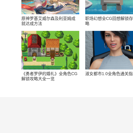
原神罗基艾威尔森及利亚姆成
职场幻想全CG回想解锁
就达成方法
略
《勇者罗伊的婚礼》全角色CG
淑女都市1.0全角色通关
解锁攻略大全一览