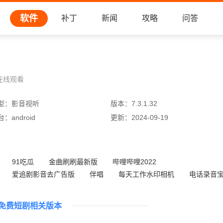
软件
补丁
新闻
攻略
问答
在线观看
型：
影音视听
版本：
7.3.1.32
台：
android
更新：
2024-09-19
91吃瓜
金曲刷刷最新版
哔哩哔哩2022
爱追剧影音去广告版
伴唱
每天工作水印相机
电话录音
布丁动画国际版
免费短剧相关版本