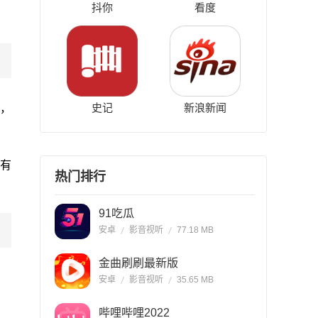
抖你
看度
史记
新浪新闻
限，
没有
热门排行
91吃瓜
安卓
影音视听
77.18 MB
金曲刷刷最新版
安卓
影音视听
35.65 MB
哔哩哔哩2022