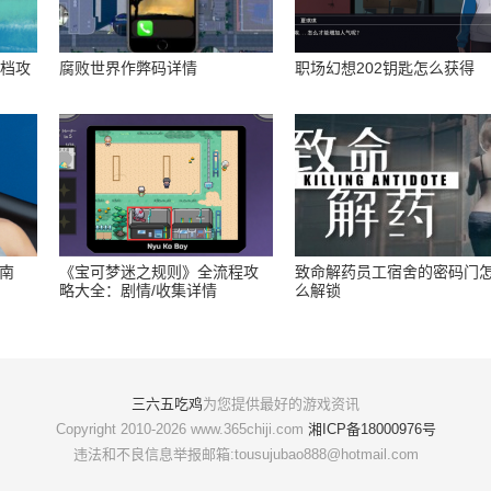
存档攻
腐败世界作弊码详情
职场幻想202钥匙怎么获得
指南
《宝可梦迷之规则》全流程攻
致命解药员工宿舍的密码门
略大全：剧情/收集详情
么解锁
三六五吃鸡
为您提供最好的游戏资讯
Copyright 2010-2026 www.365chiji.com
湘ICP备18000976号
违法和不良信息举报邮箱:tousujubao888@hotmail.com