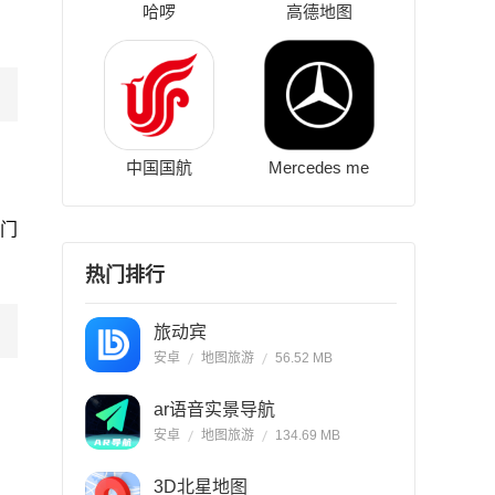
哈啰
高德地图
中国国航
Mercedes me
门
热门排行
旅动宾
安卓
地图旅游
56.52 MB
ar语音实景导航
安卓
地图旅游
134.69 MB
3D北星地图