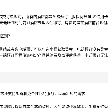
提交订单即可，所有的酒店都是免费预订（担保问题详见“信用
当天最晚到时间前到酒店办理入住即可，房费均是在酒店前台现付
么区别？
网站或者客户端预订可以勾选小框获取奖金，电话预订没有奖金
户端预订同程旅游指定产品并消费及点评后获得，电话预订无法
。它还支持邮寄和更个性化的服务，以满足您的需求
店房型照片以及真实住客的点评，入住发点评赢奖金，手机预订