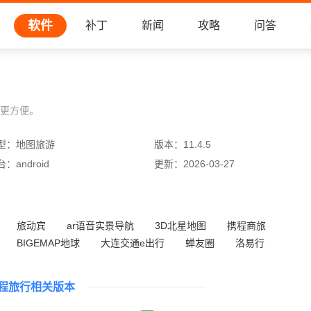
软件
补丁
新闻
攻略
问答
更方便。
型：
地图旅游
版本：
11.4.5
台：
android
更新：
2026-03-27
旅动宾
ar语音实景导航
3D北星地图
携程商旅
BIGEMAP地球
大连交通e出行
蝉友圈
洛易行
程旅行相关版本