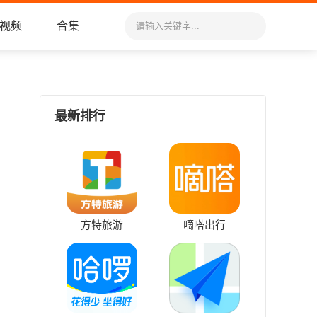
视频
合集
最新排行
方特旅游
嘀嗒出行