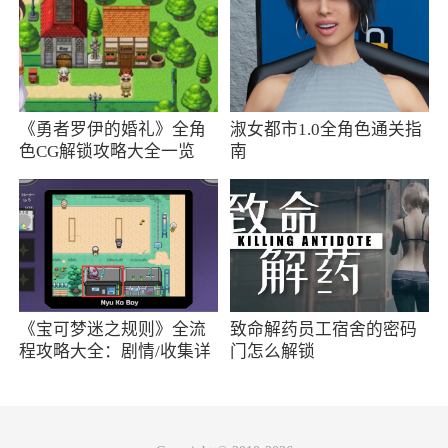
方便在网不好的时候也能进行阅读
3、专属订阅］熟记朋友们订阅过的漫画，每
人不一样~
《勇者罗伊的婚礼》全角
淑女都市1.0全角色通关指
4、在阅读界面中寻找自己想看的漫画，查看
色CG解锁攻略大全一览
南
排行榜，分类等等
5、首月完全免费，为你提供超多特权
6、作者直播］每晚8点直播漫画家不为人知
的真面目
《宝可梦迷之规则》全流
致命解药员工宿舍的密码
小编评价
程攻略大全：剧情/收集详
门怎么解锁
情
1、这样的话就不需要注册打开可以体验了，
而且里面的漫画都可以免费阅读