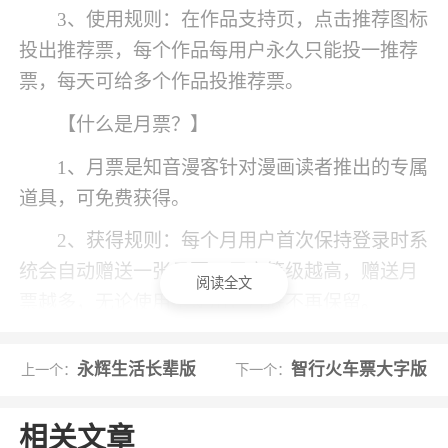
3、使用规则：在作品支持页，点击推荐图标
投出推荐票，每个作品每用户永久只能投一推荐
票，每天可给多个作品投推荐票。
【什么是月票？】
1、月票是知音漫客针对漫画读者推出的专属
道具，可免费获得。
2、获得规则：每个月用户首次保持登录时系
统会自动赠送一张月票，用户等级越高，赠送月
阅读全文
票越多，无论使用不使用，月底不再保留。
3、使用规则：在作品支持页，点击月票图标
永辉生活长辈版
智行火车票大字版
上一个：
下一个：
投出月票支持作品，投出后不可撤销。
【签到规则】
相关文章