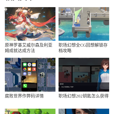
1、每连续签到5天，可获得1次连签大奖！
连签大奖可累积到10天、15天、20天、25天
2、补签可以计入连续签到，用户可以通过补
签获得全勤奖励
3、充值任意金额成功1次即可获得1次补签
原神罗基艾威尔森及利亚
职场幻想全CG回想解锁存
天数
姆成就达成方法
档攻略
4、本期天数全部签满的用户，我们会为馒头
准备官方神秘大礼哦
软件特色
1、一键订阅你喜欢的漫画，不用担心找不到
腐败世界作弊码详情
职场幻想202钥匙怎么获得
啦
2、这里的漫画资源是可以直接下载的，这样