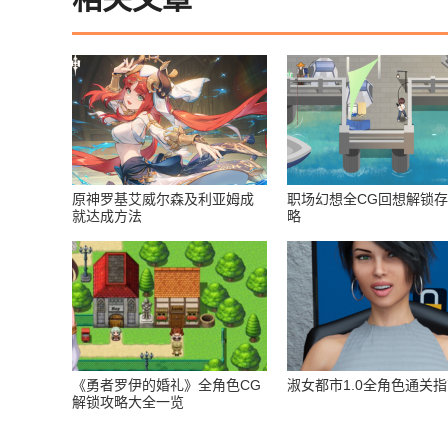
原神罗基艾威尔森及利亚姆成
职场幻想全CG回想解锁
就达成方法
略
《勇者罗伊的婚礼》全角色CG
淑女都市1.0全角色通关
解锁攻略大全一览