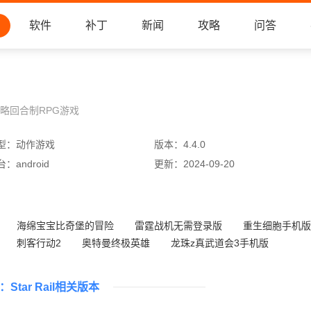
软件
补丁
新闻
攻略
问答
略回合制RPG游戏
型：
动作游戏
版本：
4.4.0
台：
android
更新：
2024-09-20
海绵宝宝比奇堡的冒险
雷霆战机无需登录版
重生细胞手机版
刺客行动2
奥特曼终极英雄
龙珠z真武道会3手机版
雪人兄弟v3.8.4版
火影忍者疾风传九游版
i：Star Rail​相关版本