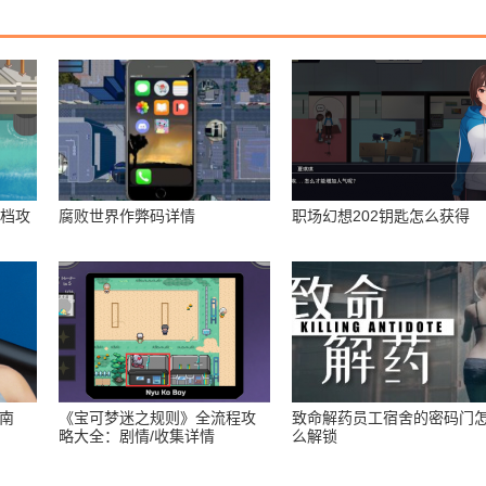
存档攻
腐败世界作弊码详情
职场幻想202钥匙怎么获得
指南
《宝可梦迷之规则》全流程攻
致命解药员工宿舍的密码门
略大全：剧情/收集详情
么解锁