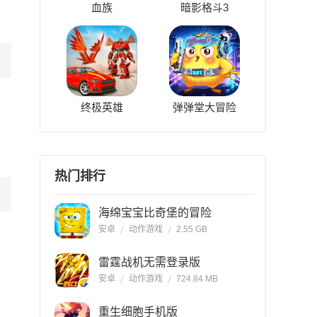
血族
暗影格斗3
终极英雄
弹弹堂大冒险
热门排行
海绵宝宝比奇堡的冒险
安卓
动作游戏
2.55 GB
雷霆战机无需登录版
安卓
动作游戏
724.84 MB
重生细胞手机版