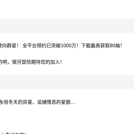
，驶向群星！ 全平台预约已突破1000万！下载最高获取80抽！
约吧，银河冒险期待您的加入！
、永恒冬天的异星、追捕憎恶的星舰…