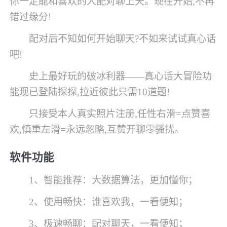
你一定能和喜欢的人配对聊上天。现在开始,不再
错过缘分!
配对后不知如何开始聊天?不如来试试真心话
吧!
史上最好玩的破冰利器——真心话大冒险功
能现已登陆探探,拉近彼此只需10道题!
只接受本人真实照片注册,任性右滑=点赞喜
欢,慎重左滑=永远忽略,互赞开聊零骚扰。
软件功能
1、智能推荐：大数据算法，更加懂你；
2、使用畅快：谁喜欢我，一看便知；
3、极速畅聊：配对聊天，一看便知；