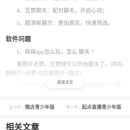
4、互赞聊天：配对聊天，开启心动；
5、超清晰展示：更加真实，快速筛选。
软件问题
1、探探app怎么玩，怎么 聊天 ?
看照片点赞，互赞就可以开始聊天了。(向右
翻照片=点赞;向左翻照片=跳过)
阅读全文
2、为什么我的配对很少?如何增加配对几率?
1）照片一定要能看清脸，不要用风景宠物静
物涂鸦等照片。
微店青少年版
起点直播青少年版
上一个：
下一个：
2）个人资料尽量多填，尤其职业， 星座 ，
相关文章
公司等信息，更容易有话题。