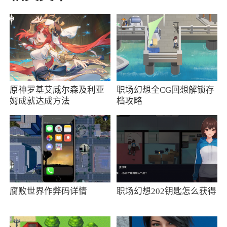
3）多用，保持活跃会得到较多的曝光机会。
2、怎么拍出好看的照片?
1）找到自己最好看的角度拍摄，露出脸，突
出自己的优点。
原神罗基艾威尔森及利亚
职场幻想全CG回想解锁存
2）善用 美图 app，稍微加点滤镜增加文艺
姆成就达成方法
档攻略
感。
3）让照片清晰干净，不要 像素 太低。
4）可以用一些乐器，宠物，美景做道具和背
景。
腐败世界作弊码详情
职场幻想202钥匙怎么获得
3、如何删除照片?
1）开启左上角的菜单栏-进入个人资料-编