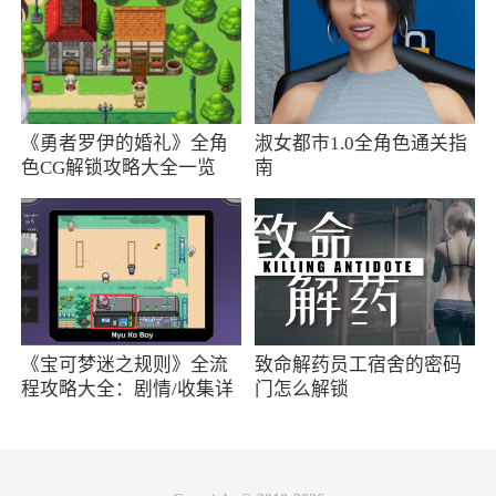
辑。
2）单击相应照片即可选择删除该照片。
4、如何更改姓名、性别、生日等信息?
《勇者罗伊的婚礼》全角
淑女都市1.0全角色通关指
1）开启左上角的菜单栏
色CG解锁攻略大全一览
南
2）进入设置
3）编辑你的账户信息。
5、为什么我只能搜到男的(女的)?如何改变
设置?
《宝可梦迷之规则》全流
致命解药员工宿舍的密码
1）可以选择只看 男生 、只看女生或男女生
程攻略大全：剧情/收集详
门怎么解锁
情
都看。
2）具体设置方法：开启左上角的菜单栏-进