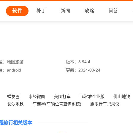
软件
补丁
新闻
攻略
问答
型：
地图旅游
版本：
8.94.4
台：
android
更新：
2024-09-24
蝉友圈
水经微图
美团打车
飞常准企业版
佛山地铁
长沙地铁
车连星(车辆位置查询系统)
鹰眼行车记录仪
程旅行相关版本