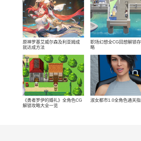
原神罗基艾威尔森及利亚姆成
职场幻想全CG回想解锁
就达成方法
略
《勇者罗伊的婚礼》全角色CG
淑女都市1.0全角色通关
解锁攻略大全一览