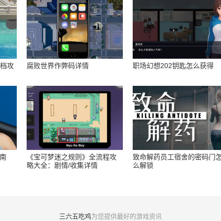
存档攻
腐败世界作弊码详情
职场幻想202钥匙怎么获得
指南
《宝可梦迷之规则》全流程攻
致命解药员工宿舍的密码门
略大全：剧情/收集详情
么解锁
三六五吃鸡
为您提供最好的游戏资讯