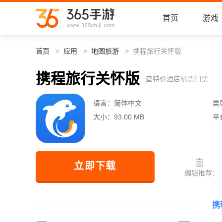
首页
游戏
首页
应用
地图旅游
携程旅行关怀版
携程旅行关怀版
查特价酒店机票门票
语言：
简体中文
类
大小：
93.00 MB
平
立即下载
编辑推荐：
携