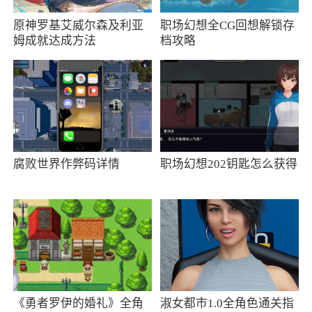
3.【柚币商城】我们每天抽各种奖品的机会
有四次，比如品牌手机、小家电、进口零食。
原神罗基艾威尔森及利亚
职场幻想全CG回想解锁存
姆成就达成方法
档攻略
Dior、GUCCI让我们交换礼物；
4.【减肥美容小贴士】根据个人身高提供月
经期等信息，为我们量身定制个性化的减肥美容
任务，让我们事半功倍；
5.【她姐妹圈】100多个不同女生的交流圈，
腐败世界作弊码详情
职场幻想202钥匙怎么获得
每个圈子都能找到志同道合的姐妹聊月经，一起
八卦男神，一起吐槽烦恼，一起学化妆，一起减
肥，一起美容，一起丰胸，一起研究星座，一起
找周围好吃好玩的东西。...每天都有很多姐妹陪
着你，让我们不再无聊。
软件特色
《勇者罗伊的婚礼》全角
淑女都市1.0全角色通关指