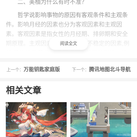
二、美柚为什么有时不准？
哲学说影响事物的原因有客观条件和主观条
件。影响月经的因素也分为客观因素和主观因
素。客观因素是指女性的月经期、排卵期和安全
期原理。主观因素是指影响月经不稳定的因素,例
阅读全文
如,精神状况,营养状况,环境因素等等的影响。美
柚仅仅是通过客观上的原理来给大家做个参考。
万能钥匙家庭版
腾讯地图北斗导航
上一个：
下一个：
软件功能
相关文章
1.【关爱不同阶段】开启月经、备孕、怀
孕、育儿四大模式；
2.【记录月经期】只要简单记录月经期日，
自动计算月经期、排卵期、减肥美容丰胸时间；