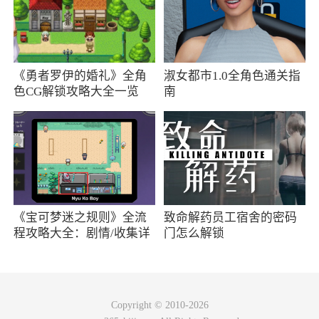
仅投资于货币市场工具的公募基金，为货币
市场基金。
货币市场基金应当投资于以下金融工具：
《勇者罗伊的婚礼》全角
淑女都市1.0全角色通关指
色CG解锁攻略大全一览
南
(一)现金; (二)期限在 1 年以内(含 1 年)的银行
存款、债券回购、 中央银行票据、同业存单; (三)
剩余期限在 397 天以内(含 397
天)的债券、非金融企业债务融资工具、资产
支持证券; (四)中国证监会、中国人民银行认可的
其他具有良好流 动性的货币市场工具。
《宝可梦迷之规则》全流
致命解药员工宿舍的密码
程攻略大全：剧情/收集详
门怎么解锁
情
软件特色
1、还能在网上快速的充值话费、缴纳水电煤
Copyright © 2010-2026
气费用等等