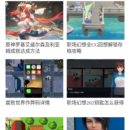
转入余额宝的资金在第二个交易日由基金公
司进行份额确认，对已确认的份额，基金公司产
生收益的当天收益在次日下午15点之前在余额宝
中显示。
收益计算：
原神罗基艾威尔森及利亚
职场幻想全CG回想解锁存
姆成就达成方法
档攻略
余额宝每天的收益都不同，收益计算公式=
(余额宝确认金额/10000)X当天基金公司公布的每
万份收益
使用余额宝是否收费?
余额宝目前不收取任何手续费。
腐败世界作弊码详情
职场幻想202钥匙怎么获得
点此进入计算器可查每天收益率
什么是货币基金?