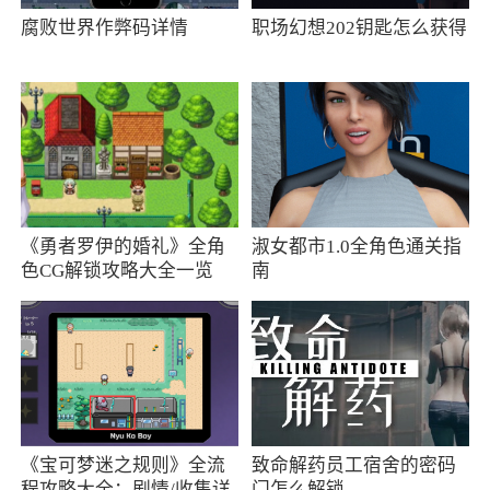
式?
腐败世界作弊码详情
职场幻想202钥匙怎么获得
暗影格斗《传奇战场》是一款新游戏，与暗
影格斗3相比，其游戏玩法和角色进度都大不相
暗影格斗《传奇战场》中将有多少个角色和
地图？
从游戏的一开始，我们将发布提供13个角色
《勇者罗伊的婚礼》全角
淑女都市1.0全角色通关指
供你选择，并且你的足迹将遍布10个不同的地
色CG解锁攻略大全一览
南
图。
可以在本地网络上吗？还是仅在线匹配？
有2个选项：与现实生活中的对手进行在线战
斗，以及与AI进行离线战斗。
《宝可梦迷之规则》全流
致命解药员工宿舍的密码
这款游戏会添加新的地图和配乐吗？
程攻略大全：剧情/收集详
门怎么解锁