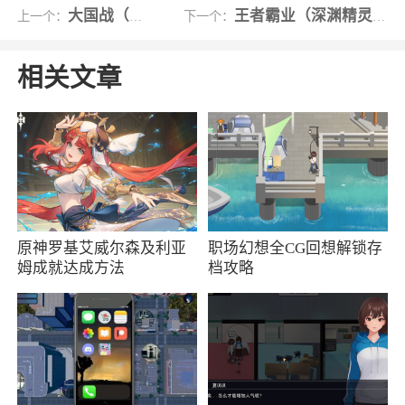
有设备创造新的视觉体验。
大国战（0.05折）
王者霸业（深渊精灵无双特戒）
上一个：
下一个：
每个角色都将添加故事线吗？
相关文章
每个角色都有自己的故事，我们将在社交渠
道上讲述，并跟随我们探索有关英雄的一切。
暗影格斗《传奇战场》文件大小大概是多少?
我们目前的预测是Shadow Fight Arena将比
Shadow Fight3占用更少的空间，但随着系统要求
原神罗基艾威尔森及利亚
职场幻想全CG回想解锁存
的到来，将会获得更准确的信息。
姆成就达成方法
档攻略
将在哪些平台发布这个游戏？
我们将在苹果端，安卓，PC电脑，PS4和
Xbox One上发布暗影格斗《传奇战场》
它是一个全新的游戏还是暗影格斗3的新模