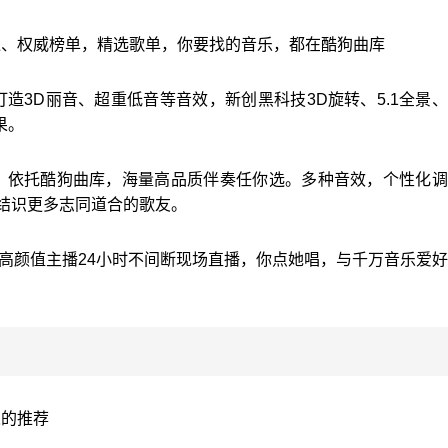
递、权威榜单，精选歌单，你要找的音乐，都在酷狗曲库
造3D丽音、超重低音等音效，新创黑科技3D旋转、5.1全景
果。
分，依托酷狗曲库，海量高品质伴奏任你选。多种音效，个性化
结识更多志同道合的歌友。
0位高颜值主播24小时不间断现场直播，你点她唱，与千万音乐爱
人的推荐