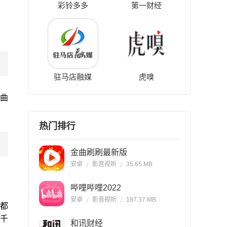
彩铃多多
第一财经
驻马店融媒
虎嗅
曲
热门排行
金曲刷刷最新版
安卓
影音视听
35.65 MB
哔哩哔哩2022
安卓
影音视听
197.37 MB
都
千千
和讯财经