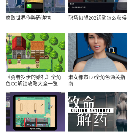
髓，并在移动设备上进行完善
5、大型多人在线第一人称射击游戏，将以最
腐败世界作弊码详情
职场幻想202钥匙怎么获得
高质量的视觉效果呈现游戏质量
6、可自行改装武器，满足你的改枪欲望，用
你独特的击杀风格抗敌，做团队的英雄
小编评价
《勇者罗伊的婚礼》全角
淑女都市1.0全角色通关指
1、Call of Duty手游，游戏中逼真的游戏场
色CG解锁攻略大全一览
南
景，给你强烈的代入感，游戏中激烈的竞技战
斗，在游戏中体验更加刺激的设计体验，游戏中
有着各种不同的游戏模式，玩家可以在这里挑战
自己的对手，或者是随机匹配队友，和你的队友
一起并肩战斗，在游戏中获得胜利