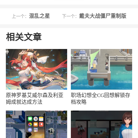
不同国家特种部队的特种武器出现在此一个接一
个的旅行。在每场战争中成为真正的“射击求生”
混乱之星
戴夫大战僵尸重制版
上一个：
下一个：
战士！！！
相关文章
游戏特色
1、游戏的整个画面非常真实，无论是武器配
件还是其他道具都非常完整
2、让每一位玩家在移动端也能延续使命召唤
系列的经典对战，呈现出一款完美的多人在线第
原神罗基艾威尔森及利亚
职场幻想全CG回想解锁存
一人称射击手游
姆成就达成方法
档攻略
3、多人的战斗玩法，要和队友好好配合去抵
抗敌人
4、传承世界著名射击游戏系列使命召唤的精