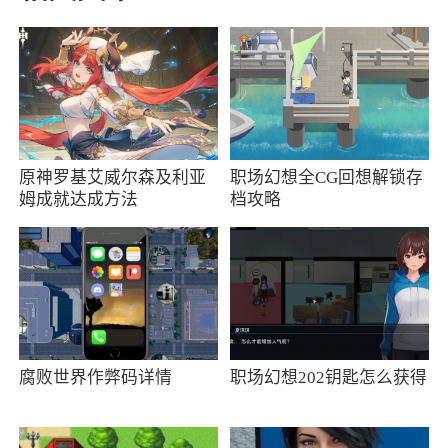
4、新时景全，用标签标注的美图，看遍世界
的风景，一起领略新时景的魅力~
5、智能对话框：天气概况、穿衣贴士、出行
建议，您关心的正是墨迹所关注的
6、精美的界面体验、稳定高效的运行速度，
原神罗基艾威尔森及利亚
职场幻想全CG回想解锁存
姆成就达成方法
档攻略
赢得了用户的青睐。在6年时间内，墨迹天气已拥
有超过4亿的注册用户，稳居各大APP排行榜第一
阵营，且持续占据天气类软件第一的位置，成为
了人们生活的必备软件之一
小编评价
腐败世界作弊码详情
职场幻想202钥匙怎么获得
1、并且上线了新冠疫情实时动态了解功能，
帮助用户随时查看、在线问诊，帮助用户预测未