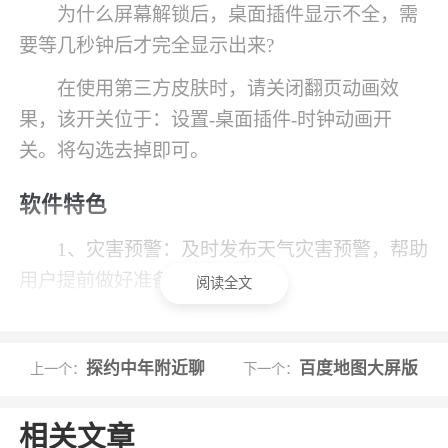
为什么屏幕解锁后，桌面插件显示不全，需
要等几秒钟后才完全显示出来?
在使用第三方皮肤时，请关闭翻页动画效
果，该开关位于：设置-桌面插件-时钟动画开
关。将勾选去掉即可。
软件特色
1、灾害预警：及时发布天气灾害预警，帮助
用户提前做好准备
阅读全文
2、空气指数界面升级，五天之内逐小时精准
预报
探约中年附近聊
百度地图大屏版
上一个：
下一个：
3、墨迹天气app通过合理的交互设计、强大
的信息查询
相关文章