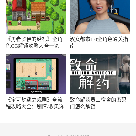
来15天、未来40天的天气情况，还可以了解实时
的天气和空气质量情况，更好保障用户的安全，
需要的伙伴，可以来使用哦
2、给华为鸿蒙用户带来便捷的天气查询方
《勇者罗伊的婚礼》全角
淑女都市1.0全角色通关指
式，附带了将桌面卡片添加到桌面的教程，让天
色CG解锁攻略大全一览
南
气信息在手机上一目了然
更新日志
台风地图升级：优化地图缩放比例，更便于
您了解台风每一步动态，及时做好防范准备。
《宝可梦迷之规则》全流
致命解药员工宿舍的密码
程攻略大全：剧情/收集详
门怎么解锁
情