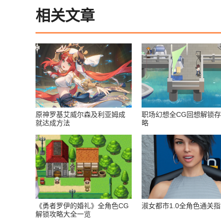
相关文章
原神罗基艾威尔森及利亚姆成
职场幻想全CG回想解锁
就达成方法
略
《勇者罗伊的婚礼》全角色CG
淑女都市1.0全角色通关
解锁攻略大全一览