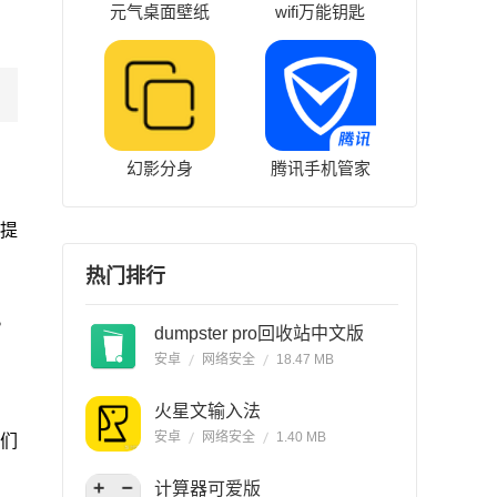
元气桌面壁纸
wifi万能钥匙
幻影分身
腾讯手机管家
。
描提
热门排行
。
dumpster pro回收站中文版
安卓
网络安全
18.47 MB
火星文输入法
安卓
网络安全
1.40 MB
们
计算器可爱版