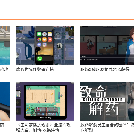
存档攻
腐败世界作弊码详情
职场幻想202钥匙怎么获得
指南
《宝可梦迷之规则》全流程攻
致命解药员工宿舍的密码门
略大全：剧情/收集详情
么解锁