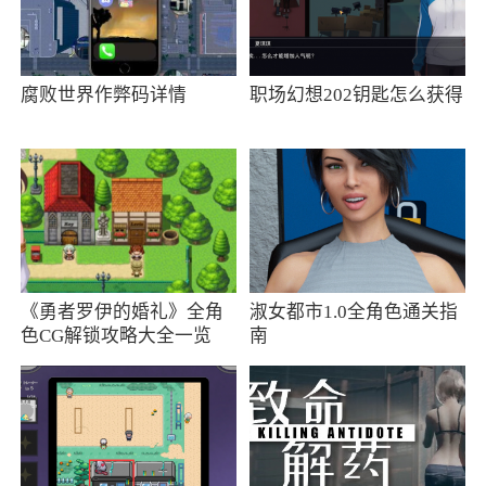
能上的克制取胜
3、搭载了与AI对战的革新功能，AI可以学
腐败世界作弊码详情
职场幻想202钥匙怎么获得
习玩家的战斗方式后自动制作玩家的“替身”
4、高清重制的全新特写战斗画面更是让人血
脉喷张，致力于带给每位玩家动魄惊心却又酣畅
淋漓格斗体验
5、打破传统格斗规则，改进操作方法
6、顺畅搓招0延迟，终极奥义定乾坤
《勇者罗伊的婚礼》全角
淑女都市1.0全角色通关指
色CG解锁攻略大全一览
南
小编评价
1、侍魂系列王者归来，这款侍魂晓具有全新
的次时代画面，给你极大的震撼，配合流畅的连
招，你还在犹豫什么