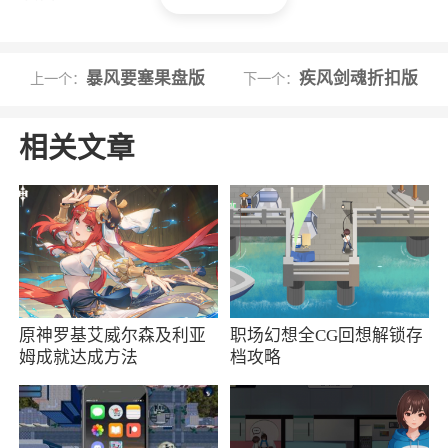
游戏攻略
暴风要塞果盘版
疾风剑魂折扣版
上一个：
下一个：
这是一款非常出色的格斗游戏，侍魂作为格
斗游戏系列的里程碑级作品，这款全新的《侍魂
相关文章
晓》继承了原作的玩法；
游戏具有强烈的打击快感，每个角色都极具
特色，几个新角色更给游戏融入了新鲜血液，玩
起来更爽。
游戏特色
原神罗基艾威尔森及利亚
职场幻想全CG回想解锁存
姆成就达成方法
档攻略
1、这里有很多日本的经典元素，如武士、忍
者等，他们会为你上演一场场精彩的战斗
2、巧妙的分析对手英雄的属性，然后利用技