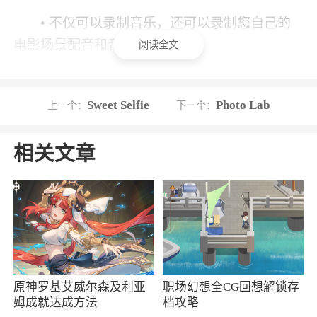
• 不仅可以录制音乐，还可以录制您自己的
电影场景配音和音乐剧等等！
阅读全文
软件特色
Sweet Selfie
Photo Lab
上一个：
下一个：
1、从超过10M首不同语言的卡拉OK歌曲中
选择你喜欢的类型
相关文章
2、通过 Sing的特殊声音滤波器 增强你的声
音
3、跟着音乐伴奏和滚动歌词，演唱超过
1000 万首您喜爱的歌曲！使用相机尽享录制乐
趣，还可以添加专业的音频效果，让您的作品听
起来更出色！您可以独自演唱自己喜爱的歌曲，
原神罗基艾威尔森及利亚
职场幻想全CG回想解锁存
姆成就达成方法
档攻略
或者与朋友一起创作合唱作品或集体表演，还可