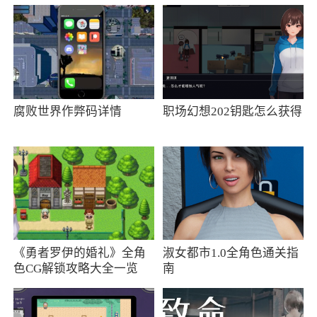
以与来自世界各地的其他歌手合作，甚至还能与
当下流行音乐家同台献唱！这里有数百万首曲
库，您一定会从中找到自己喜爱的音乐。Smule
能够为每一位音乐爱好者带来乐趣，无论水平如
何，都能尽享音乐魅力
腐败世界作弊码详情
职场幻想202钥匙怎么获得
4、唱二重唱、独唱或加入团体表演。与顶级
艺术家、迪士尼角色和新朋友一起创造音乐
5、演唱歌曲时提供滚动的歌词、音高线和伴
奏
小编评价
《勇者罗伊的婚礼》全角
淑女都市1.0全角色通关指
色CG解锁攻略大全一览
南
1、我们相信音乐不仅用于聆听，也需要去创
造、去分享、去发现、去参与，与他人联系起