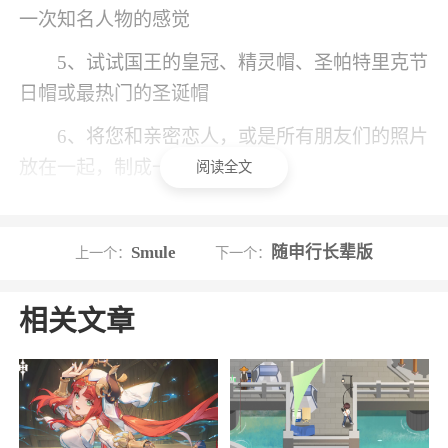
一次知名人物的感觉
5、试试国王的皇冠、精灵帽、圣帕特里克节
日帽或最热门的圣诞帽
6、将您和亲密恋人，或是所有朋友们的照片
放在一起，制成一张拼贴照片
阅读全文
小编评价
Smule
随申行长辈版
上一个：
下一个：
1、一般的滤镜，贴图什么的都弱爆了；虽然
这软件的功能强大，但是操作简单，每个人都能
相关文章
很容易的操作，能按照自己的创意为自己的照片
增添艺术气息
2、操作便捷，变换风格就是这么简单