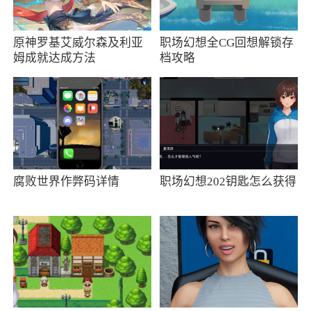
原神罗基艾威尔森及利亚
职场幻想全CG回想解锁存
姆成就达成方法
档攻略
腐败世界作弊码详情
职场幻想202钥匙怎么获得