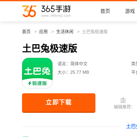
首页
游戏
首页
应用
生活休闲
土巴兔极速版
土巴兔极速版
语言：
简体中文
类
大小：
25.77 MB
平
立即下载
编辑推荐：
土巴