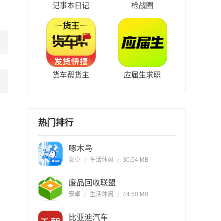
记事本日记
枪战圈
货车帮货主
应届生求职
热门排行
啄木鸟
安卓
生活休闲
30.54 MB
废品回收联盟
安卓
生活休闲
44.50 MB
比亚迪汽车