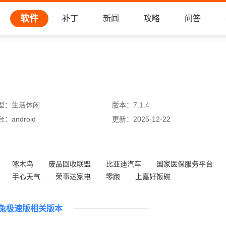
软件
补丁
新闻
攻略
问答
型：
生活休闲
版本：
7.1.4
台：
android
更新：
2025-12-22
啄木鸟
废品回收联盟
比亚迪汽车
国家医保服务平台
手心天气
荣事达家电
零跑
上嘉好饭碗
兔极速版相关版本