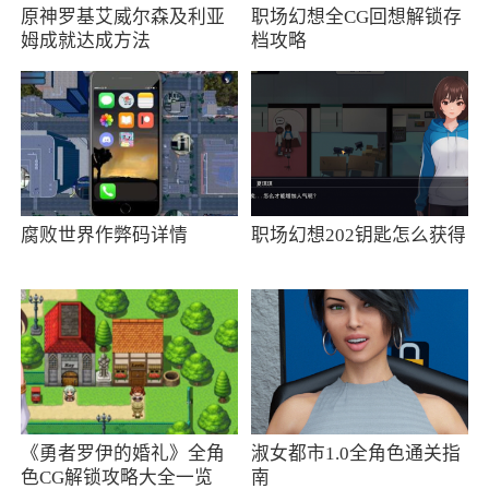
原神罗基艾威尔森及利亚
职场幻想全CG回想解锁存
小编评价
姆成就达成方法
档攻略
1、功能简直超乎了想象。es文件浏览器专业
版原生中文支持，全球数千万用户一致选择的最
强安卓文件管理器
2、es文件浏览器专业版的功能十分的强大。
能够查看到很多隐藏起来的文件或者文件夹，进
腐败世界作弊码详情
职场幻想202钥匙怎么获得
行深度的管理。软件的界面非常的美观，看起来
非常的舒适
《勇者罗伊的婚礼》全角
淑女都市1.0全角色通关指
色CG解锁攻略大全一览
南