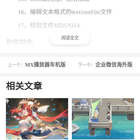
16、编辑文本格式的text/conf/ini文件
17、校验文件MD5/SHA
阅读全文
软件特色
1、多选和功能更强的剪贴板功能,搜索功能
MX播放器车机版
企业微信海外版
上一个：
下一个：
2、es文件浏览器 支持蓝牙传输
3、应用管理：轻松安装/卸载/备份应用程序
相关文章
4、管理手机及局域网计算机上的文件
5、可在本地和网络中搜索和查看文件
6、访问局域网计算机、FTP和蓝牙上的文
件,可以在计算机和手机进行无缝的文件操作