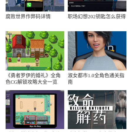
持汽车信息娱乐系统和局域网上的文件管理，使
其特别简单和用户友好。编辑器为您带来的是ES
腐败世界作弊码详情
职场幻想202钥匙怎么获得
文件浏览器本，它解锁了软件中的所有高级锁定
功能
小编评价
1、支持在汽车和局域网上管理文件，使汽车
上的文件管理更加简单和用户友好，而且完美适
《勇者罗伊的婚礼》全角
淑女都市1.0全角色通关指
应各种车型的导航系统，为您带来全新的文件管
色CG解锁攻略大全一览
南
理体验；感兴趣的朋友，请快快点击下载吧
2、拥有安卓系统最强大好用的文件管理功
能，完美适配各种车型的导航系统带给你全新的
文件管理体验