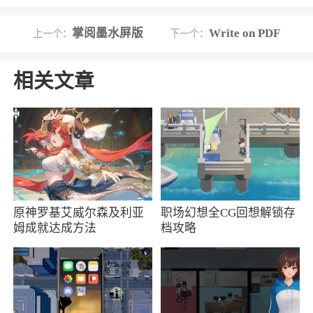
智能充电：充电时，SD卡状态和实时新文件
掌阅墨水屏版
Write on PDF
上一个：
下一个：
将显示在屏幕上
相关文章
多语言支持：支持英语、俄语、日语、韩
语、法语、西班牙语、德语、意大利语、捷克
语、匈牙利语、乌克兰语、坦米尔语、加泰隆尼
亚语、土耳其语、立陶宛语、葡萄牙语，以及更
多……
软件特色
原神罗基艾威尔森及利亚
职场幻想全CG回想解锁存
姆成就达成方法
档攻略
全球下载量超过3亿次，可以说是文件管理领
域的顶级品牌。此外，该软件允许用户查看压缩
文件的内容、播放视频和音频文件、查看系统隐
藏文件等。它具有紧凑、强大、实用的特点，支