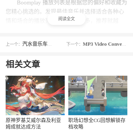
Boomplay 播放列表是根据您的偏好和收藏为
您精心挑选的。发现最佳音乐并选择适合各种心
阅读全文
情和场合的播放列表。您流的越多，推荐就越
好！
支持你喜欢的艺术家！
汽水音乐车机版
MP3 Video Converter
上一个：
下一个：
Boomplay 流现在计入公告牌排行榜。
相关文章
Boomplay 的数据现已添加到著名的 Billboard Hot
100、Billboard 200、Artist 100 和 Billboard
Global 200 排行榜以及所有其他包含流媒体数据
的 Billboard 美国和全球排行榜的数据中。此外，
在 Boomplay 上播放、收听、下载、点赞、评论
和分享的每一次点击，都能最大限度地提高艺人
的影响力和曝光率，帮助他们为粉丝创作更优质
原神罗基艾威尔森及利亚
职场幻想全CG回想解锁存
姆成就达成方法
档攻略
的音乐。