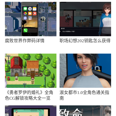
不仅仅是一个音乐应用程序
Buzz 社区
在 Buzz 社区中结交新朋友。获取所有最热
门的音乐、娱乐、体育和生活方式新闻，以及对
腐败世界作弊码详情
职场幻想202钥匙怎么获得
顶级艺术家的独家采访，并与全球娱乐爱好者聊
天。
BoomMall
随时随地以更少的成本获得最好的产品，触
手可及。 BoomMall 让您以高达 55% 的折扣购买
顶级品牌变得前所未有的轻松。
《勇者罗伊的婚礼》全角
淑女都市1.0全角色通关指
色CG解锁攻略大全一览
南
BoomGames
可在任何设备上玩的即时游戏。数以百计的