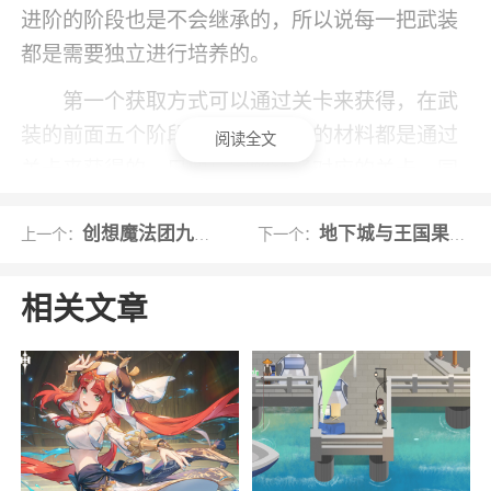
进阶的阶段也是不会继承的，所以说每一把武装
都是需要独立进行培养的。
第一个获取方式可以通过关卡来获得，在武
装的前面五个阶段中，绝大部分的材料都是通过
阅读全文
关卡来获得的，只要玩家解锁了对应的关卡，同
时通关的星级又达到了三星的话，那么就可以直
创想魔法团九游版
地下城与王国果盘版
上一个：
下一个：
接在进阶材料这里点击来进行扫荡。扫荡可以选
择一次扫荡，也可可以选择三次扫荡，玩家根据
相关文章
当前材料的需求量来决定。这里大家要注意，材
料不是说百分百获取的，也是有一定几率得不到
材料。
第二个方式可以通过挂机来获得，挂机就是
游戏的界限之战，这个玩法和传统的挂机还是相
对类似的。玩家要做的就是通过第八关的考验就