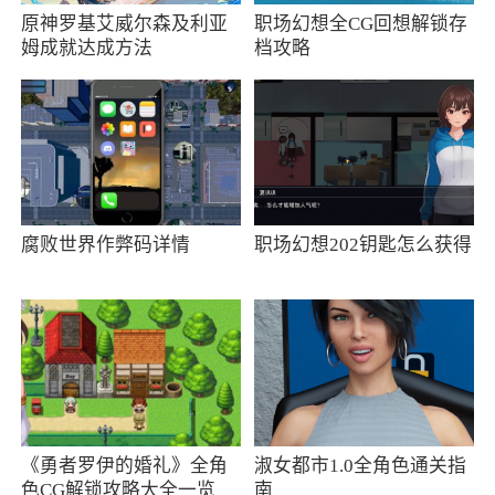
原神罗基艾威尔森及利亚
职场幻想全CG回想解锁存
行了，那么在领取挂机奖励的时候就可以获得一
姆成就达成方法
档攻略
些前面五个阶段的进阶材料奖励。在数量上不是
很多，无法当做主力方式来使用。
第三个方式可以通过兑换来获得，兑换的话
一般都是高级的进阶材料了，在武装的六阶以
上，每次进阶都会消耗高级的进阶材料。这部分
腐败世界作弊码详情
职场幻想202钥匙怎么获得
材料虽然说关卡也是会产出的，但是每日有次数
限制，同时由于掉率的问题，产量也不是很高。
而兑换的话在多个商店中都是有的，只要玩家有
对应的兑换消耗就行了。这里建议大家谨记兑
换，这个玩法每日获取的积分量还是挺多的。
游戏特色
《勇者罗伊的婚礼》全角
淑女都市1.0全角色通关指
色CG解锁攻略大全一览
南