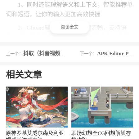
1、同时还能理解语义和上下文，智能推荐单
词和短语，让你的输入更加高效快捷
阅读全文
2、Gboard输入法APP，使用流畅，支持语
音、手写等多种输入方式，表情符号丰富，支持
多种语言，还拥有谷歌翻译功能，方便又好用，
抖取（抖音视频提取工具）
APK Editor Pro汉化版
上一个：
下一个：
让你轻松输入各种内容
相关文章
原神罗基艾威尔森及利亚
职场幻想全CG回想解锁存