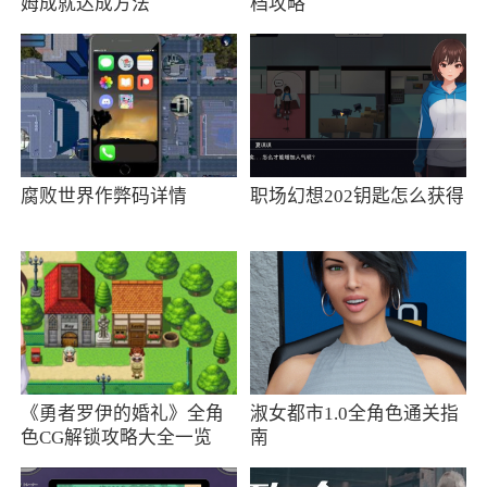
姆成就达成方法
档攻略
腐败世界作弊码详情
职场幻想202钥匙怎么获得
《勇者罗伊的婚礼》全角
淑女都市1.0全角色通关指
色CG解锁攻略大全一览
南