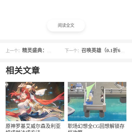
阅读全文
精灵盛典：黎明（高爆版）
召唤英雄（0.1折6480内置免费原版）
上一个：
下一个：
相关文章
原神罗基艾威尔森及利亚
职场幻想全CG回想解锁存