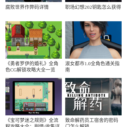
腐败世界作弊码详情
职场幻想202钥匙怎么获得
《勇者罗伊的婚礼》全角
淑女都市1.0全角色通关指
色CG解锁攻略大全一览
南
《宝可梦迷之规则》全流
致命解药员工宿舍的密码
程攻略大全：剧情/收集详
门怎么解锁