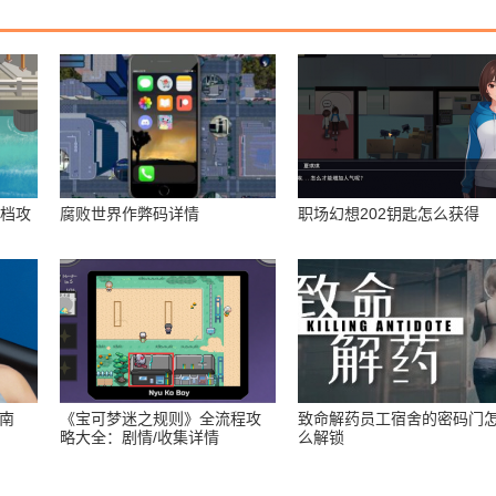
存档攻
腐败世界作弊码详情
职场幻想202钥匙怎么获得
指南
《宝可梦迷之规则》全流程攻
致命解药员工宿舍的密码门
略大全：剧情/收集详情
么解锁