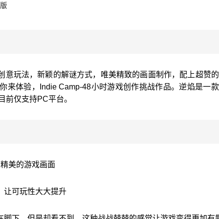
版
创意玩法，新颖的解谜方式，唯美精致的画面制作，配上超赞的
体验，Indie Camp-48小时游戏创作挑战作品。逆焰是一
发。目前仅支持PC平台。
来精美的游戏画面
，让可玩性大大提升
在脚下，但是却看不到，这种战战兢兢的感觉让游戏变得更加有