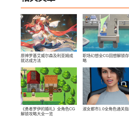
原神罗基艾威尔森及利亚姆成
职场幻想全CG回想解锁
就达成方法
略
《勇者罗伊的婚礼》全角色CG
淑女都市1.0全角色通关
解锁攻略大全一览