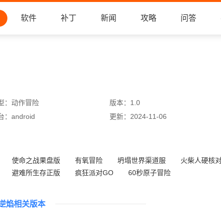
软件
补丁
新闻
攻略
问答
型：
动作冒险
版本：
1.0
台：
android
更新：
2024-11-06
使命之战果盘版
有氧冒险
坍塌世界渠道服
火柴人硬核
避难所生存正版
疯狂派对GO
60秒原子冒险
找到老公的私房钱3无广告版
逆焰相关版本