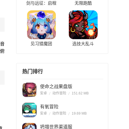
剑与远征：启程
无限跑酷
见习猎魔团
选技大乱斗
音
款俯
热门排行
使命之战果盘版
安卓
动作冒险
151.62 MB
有氧冒险
安卓
动作冒险
19.69 MB
坍塌世界渠道服
趣