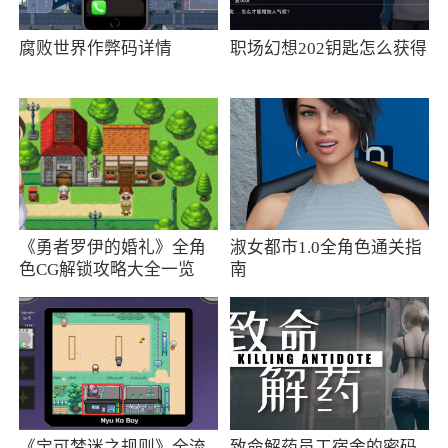
量玩家，成为了热门的手游之一
腐败世界作弊码详情
职场幻想202钥匙怎么获得
3、游戏中的探索模式和任务设计被认为是游
戏的一大亮点，玩家们沉浸其中，不断探寻新的
冒险与挑战
《勇者罗伊的婚礼》全角
淑女都市1.0全角色通关指
色CG解锁攻略大全一览
南
《宝可梦迷之规则》全流
致命解药员工宿舍的密码