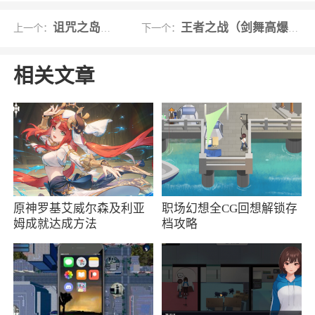
观看野人在森林中心蓬勃发展。观察 maulers 如
诅咒之岛秒退版
王者之战（剑舞高爆封神榜）
上一个：
下一个：
何仅靠力量克服一切困难。坟墓军团正在集结，
天神族和地神族之间的永恒冲突仍在继续。— 一
相关文章
切都在埃斯佩里亚等着你
5、在游戏中需要根据敌人的种类和属性来搭
建适合的团队来进行战斗
小编评价
1、游戏背景设定在一个神奇的世界中，玩家
原神罗基艾威尔森及利亚
职场幻想全CG回想解锁存
需要以自己的团队冒险探险并与敌人进行激烈的
姆成就达成方法
档攻略
战斗，游戏玩法主要通过轻松的点按屏幕操作，
让玩家能够轻松地掌控角色，快速学习技能并击
败敌人
2、其惊艳的画面和丰富的游戏内容吸引了大