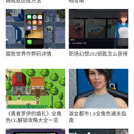
姆成就达成方法
档攻略
腐败世界作弊码详情
职场幻想202钥匙怎么获得
《勇者罗伊的婚礼》全角
淑女都市1.0全角色通关指
色CG解锁攻略大全一览
南