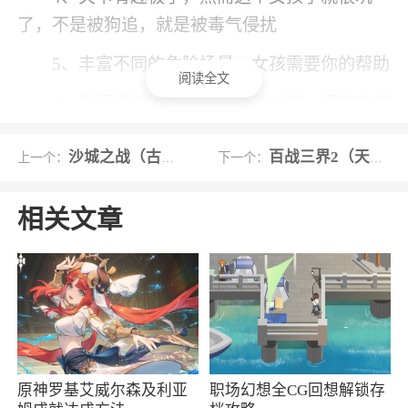
了，不是被狗追，就是被毒气侵扰
5、丰富不同的危险场景，女孩需要你的帮助
阅读全文
6、克服面前的难关，勇敢地前进，遇到麻烦
的时候，自己把自己变得强大起来，驾驭不同的
沙城之战（古镇传说）
百战三界2（天罚沉默）
上一个：
下一个：
风格
小编评价
相关文章
1、游戏中小姐姐面对非常多的危险，而你则
需要想尽各种办法帮助小姐姐顺利到达终点
2、一路上的解救过程并不轻松，玩家将要面
对机关重重的屋子，你需要时刻注意身边的陷
阱，避免被陷阱伤害到！游戏玩起来相当有趣
原神罗基艾威尔森及利亚
职场幻想全CG回想解锁存