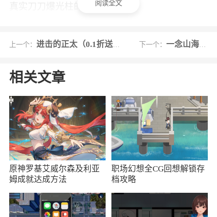
阅读全文
真实刀刀爆光柱的玩法；
游戏特色
进击的正太（0.1折送全法宝）
一念山海九游版
上一个：
下一个：
1、人人平等公平竞技拒绝氪金实力决定一切
相关文章
2、最为经典的PVP对决，你可以在竞技场当
中去迎接更多不同战士们的挑战
3、除了玩法上的丰富与创新，幻斗英雄作为
一款格斗手游，游戏延续了传统街机格斗的打击
操作感，相信不会辜负所有格斗迷的期待。跳
跃、闪避、放招、连击，这不单是指尖的较量，
原神罗基艾威尔森及利亚
职场幻想全CG回想解锁存
更不是是无脑点击式的放招战斗，有攻有守，讲
姆成就达成方法
档攻略
究策略，万般变化，让格斗不再单调无聊。而且
在幻斗英雄中还能实时切换上阵英雄，打出华丽
配合