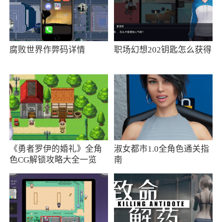
4、在幻斗英雄中，当玩家征程通过了第三章
第五节时，将开放竞技场系统，竞技场系统是检
腐败世界作弊码详情
职场幻想202钥匙怎么获得
验自身能力的最好战场。在这里不仅能获得其他
玩家的膜拜，还能获得竞技币，而竞技币是购买
一些特殊道具的必备货币，所以，打竞技场很有
必要哦
5、游戏在闯关、街机格斗等经典元素的基础
上独创“双人格斗”玩法，让玩家一人同时操纵两
《勇者罗伊的婚礼》全角
淑女都市1.0全角色通关指
位英雄进行战斗
色CG解锁攻略大全一览
南
6、竞技射击的武器都要完成任务才能完整，
伤害程度会直线上升，打败较多的强敌
小编评价