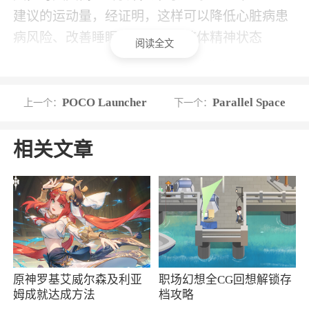
建议的运动量，经证明，这样可以降低心脏病患
病风险、改善睡眠质量并提升整体精神状态
阅读全文
4、Google 健身可以显示多种您喜爱的应用
和设备提供的信息，以便您全面了解自己的健康
POCO Launcher
Parallel Space
上一个：
下一个：
状况，时刻跟踪自己的进度。这些应用和设备包
括 Lifesum、Wear OS by Google、Nike+、
相关文章
Runkeeper、Strava、MyFitnessPal、Lifesum、
Basis、Sleep as Android、Withings、小米手环等
5、如果您在一天当中进行了步行、跑步或骑
车运动，您的 Android 手机或 Wear OS by Google
智能手表会自动检测到，并将您的运动记录添加
到 Google 健身日志中，以确保您的每次运动均可
原神罗基艾威尔森及利亚
职场幻想全CG回想解锁存
获得心肺强化分数和活动时间。想要体验其他类
姆成就达成方法
档攻略