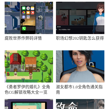
型的锻炼？只需从运动列表中选择一项运动（例
如普拉提、赛艇或动感单车），Google 健身便会
跟踪您获得的所有心肺强化分数和活动时间
小编评价
腐败世界作弊码详情
职场幻想202钥匙怎么获得
1、自动识别活动类型，记录运动时间和距离
并提供详细的统计数据和图表去了解运动习惯
2、Google Fit，一款简洁的健身软件，可以
追踪您的运动情况，记录您的运动步数、运动距
离、活动时间，分析您的活动消耗能量以及睡眠
状况，全面关注您的健康，让您更加科学的健身
《勇者罗伊的婚礼》全角
淑女都市1.0全角色通关指
色CG解锁攻略大全一览
南